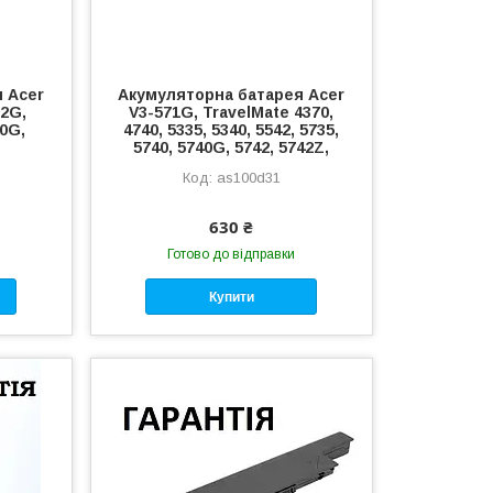
 Acer
Акумуляторна батарея Acer
32G,
V3-571G, TravelMate 4370,
0G,
4740, 5335, 5340, 5542, 5735,
5740, 5740G, 5742, 5742Z,
as100d31
630 ₴
Готово до відправки
Купити