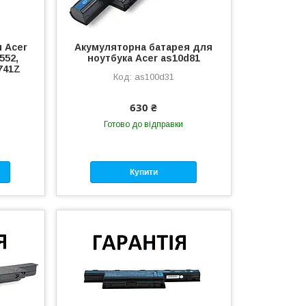
 Acer
Акумуляторна батарея для
552,
ноутбука Acer as10d81
7741Z
as100d31
630 ₴
Готово до відправки
Купити