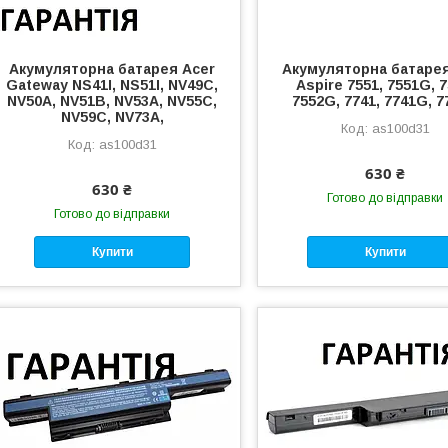
Акумуляторна батарея Acer
Акумуляторна батарея
Gateway NS41I, NS51I, NV49C,
Aspire 7551, 7551G, 7
NV50A, NV51B, NV53A, NV55C,
7552G, 7741, 7741G, 
NV59C, NV73A,
as100d31
as100d31
630 ₴
630 ₴
Готово до відправки
Готово до відправки
Купити
Купити