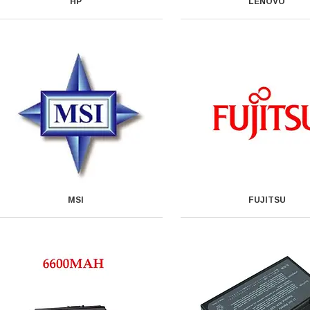
HP
LENOVO
MSI
FUJITSU