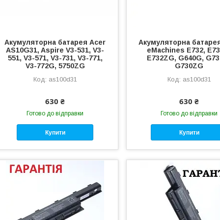
Акумуляторна батарея Acer
Акумуляторна батарея
AS10G31, Aspire V3-531, V3-
eMachines E732, E7
551, V3-571, V3-731, V3-771,
E732ZG, G640G, G73
V3-772G, 5750ZG
G730ZG
as100d31
as100d31
630 ₴
630 ₴
Готово до відправки
Готово до відправки
Купити
Купити