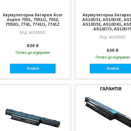
Акумуляторна батарея Acer
Акумуляторна батарея
Aspire 7551, 7551G, 7552,
AS10D31, AS10D3E, AS
7552G, 7741, 7741G, 7741Z
AS10D51, AS10D61, AS
AS10D73, AS10D7
as100d31
as100d31
630 ₴
630 ₴
Готово до відправки
Готово до відправки
Купити
Купити