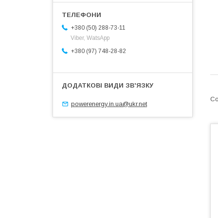
+380 (50) 288-73-11
Viber, WatsApp
+380 (97) 748-28-82
powerenergy.in.ua@ukr.net