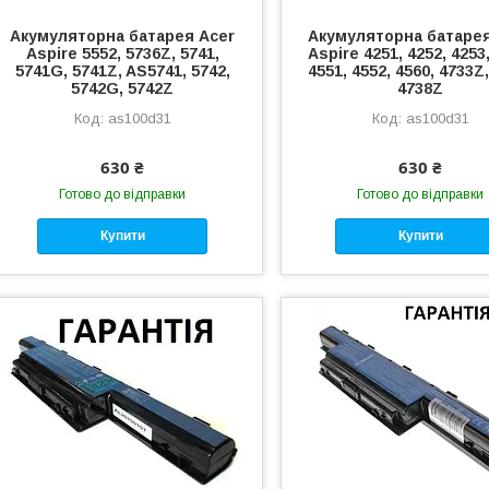
Акумуляторна батарея Acer
Акумуляторна батарея
Aspire 5552, 5736Z, 5741,
Aspire 4251, 4252, 4253,
5741G, 5741Z, AS5741, 5742,
4551, 4552, 4560, 4733Z,
5742G, 5742Z
4738Z
as100d31
as100d31
630 ₴
630 ₴
Готово до відправки
Готово до відправки
Купити
Купити