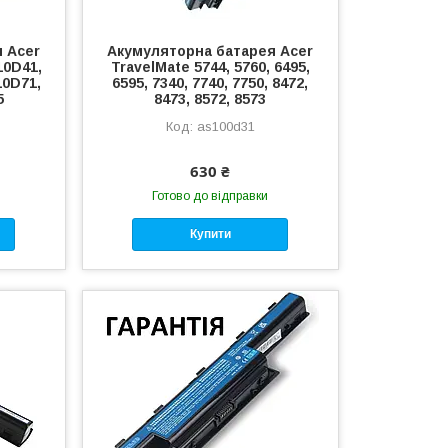
 Acer
Акумуляторна батарея Acer
10D41,
TravelMate 5744, 5760, 6495,
10D71,
6595, 7340, 7740, 7750, 8472,
5
8473, 8572, 8573
as100d31
630 ₴
Готово до відправки
Купити