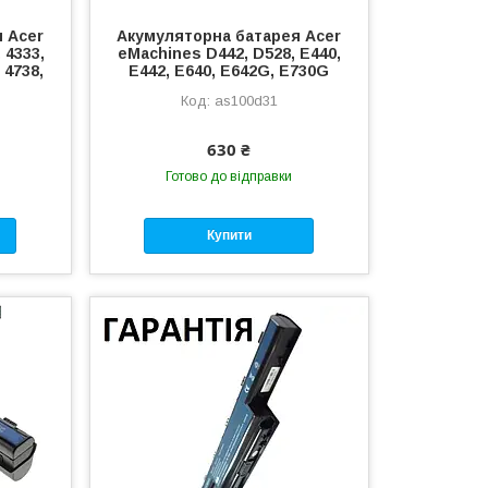
 Acer
Акумуляторна батарея Acer
 4333,
eMachines D442, D528, E440,
 4738,
E442, E640, E642G, E730G
as100d31
630 ₴
Готово до відправки
Купити