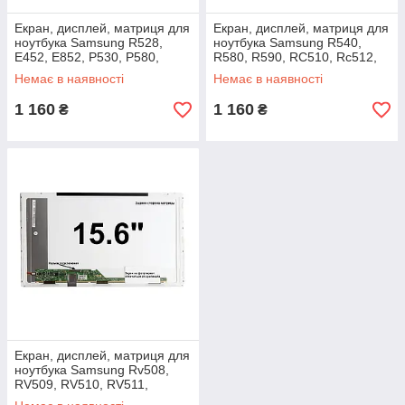
Екран, дисплей, матриця для
Екран, дисплей, матриця для
ноутбука Samsung R528,
ноутбука Samsung R540,
E452, E852, P530, P580,
R580, R590, RC510, Rc512,
Q530, R503, R520, R522,
Rc530, Rf510, Rf511,
Немає в наявності
Немає в наявності
R525, R530
1 160
1 160
₴
₴
Екран, дисплей, матриця для
ноутбука Samsung Rv508,
RV509, RV510, RV511,
RV515, Rv520, SF511, X520