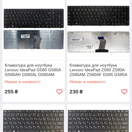
Клавіатура для ноутбука
Клавіатура для ноутбука
Lenovo IdeaPad G580 G580A
Lenovo IdeaPad Z580 Z580A
G580AH G580AL G580AM
Z580AM Z580AF G585 G585A
G580G G580GC G580GH
G585G G585GL Z585A
Немає в наявності
Немає в наявності
255
230
₴
₴