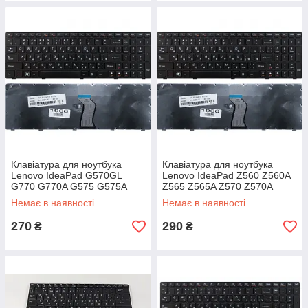
Клавіатура для ноутбука
Клавіатура для ноутбука
Lenovo IdeaPad G570GL
Lenovo IdeaPad Z560 Z560A
G770 G770A G575 G575A
Z565 Z565A Z570 Z570A
G575G G780 V570 V570A
Z575
Немає в наявності
Немає в наявності
V570C V570CA V570G
270
290
₴
₴