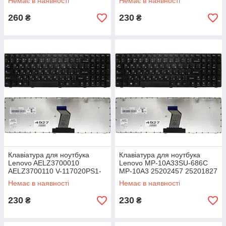
Немає в наявності
Немає в наявності
09F83SU-6861
9Z.N5SSC.P0R
260
230
₴
₴
Клавіатура для ноутбука
Клавіатура для ноутбука
Lenovo AELZ3700010
Lenovo MP-10A33SU-686C
AELZ3700110 V-117020PS1-
MP-10A3 25202457 25201827
RU V-117020NS1-RU MP-
25011789 T4B8-RU T4G8-RU
Немає в наявності
Немає в наявності
10A33SU-686D
230
230
₴
₴