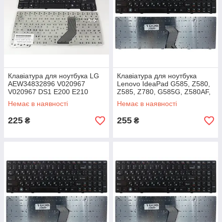
Клавіатура для ноутбука LG
Клавіатура для ноутбука
AEW34832896 V020967
Lenovo IdeaPad G585, Z580,
V020967 DS1 E200 E210
Z585, Z780, G585G, Z580AF,
E300 E310 ED310
G585GL, Z585A
Немає в наявності
Немає в наявності
225
255
₴
₴