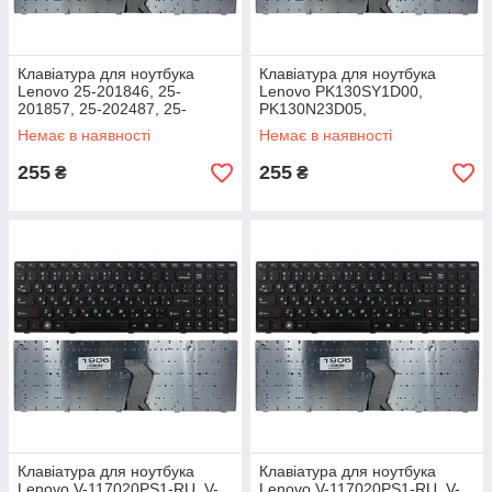
Клавіатура для ноутбука
Клавіатура для ноутбука
Lenovo 25-201846, 25-
Lenovo PK130SY1D00,
201857, 25-202487, 25-
PK130N23D05,
206417, 25-206910, NSK-
9Z.N8RSC.30R,
Немає в наявності
Немає в наявності
BF3SC
9Z.N5SSC.P0R,
AELZ3700010, AELZ3700110
255
255
₴
₴
Клавіатура для ноутбука
Клавіатура для ноутбука
Lenovo V-117020PS1-RU, V-
Lenovo V-117020PS1-RU, V-