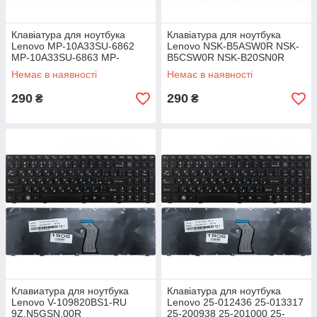
Клавіатура для ноутбука
Клавіатура для ноутбука
Lenovo MP-10A33SU-6862
Lenovo NSK-B5ASW0R NSK-
MP-10A33SU-6863 MP-
B5CSW0R NSK-B20SN0R
10A33SU-6864 MP-10A33SU-
NSK-B50SC V-117020CS1-RU
Немає в наявності
Немає в наявності
686B MP-10A33SU-6869
V-117020AS1-RU
290
290
₴
₴
Клавиатура для ноутбука
Клавіатура для ноутбука
Lenovo V-109820BS1-RU
Lenovo 25-012436 25-013317
9Z.N5GSN.00R
25-200938 25-201000 25-