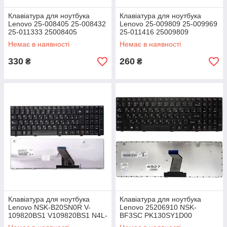
Клавіатура для ноутбука
Клавіатура для ноутбука
Lenovo 25-008405 25-008432
Lenovo 25-009809 25-009969
25-011333 25008405
25-011416 25009809
25008432 25011333 A3S-RU
25009969 25011416
Немає в наявності
Немає в наявності
A3SL-RU
9Z.N5GSN.00R
330
260
₴
₴
Клавіатура для ноутбука
Клавіатура для ноутбука
Lenovo NSK-B20SN0R V-
Lenovo 25206910 NSK-
109820BS1 V109820BS1 N4L-
BF3SC PK130SY1D00
RU N4T-RU G560-RU MP-
PK130N23D05 9Z.N8RSC.30R