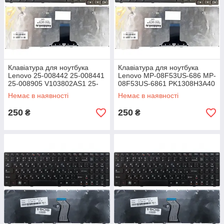
Клавіатура для ноутбука
Клавіатура для ноутбука
Lenovo 25-008442 25-008441
Lenovo MP-08F53US-686 MP-
25-008905 V103802AS1 25-
08F53US-6861 PK1308H3A40
008465 25-008466 MP-
Ideapad S10-2 S10-2C S10-
Немає в наявності
Немає в наявності
08F53SU-686
3C
250
250
₴
₴