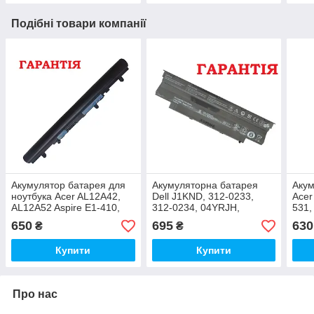
Подібні товари компанії
Акумулятор батарея для
Акумуляторна батарея
Акум
ноутбука Acer AL12A42,
Dell J1KND, 312-0233,
Acer
AL12A52 Aspire E1-410,
312-0234, 04YRJH,
531,
E1-422, E1-430, E1-432,
FMHC10, YXVK2, J4XDH,
731,
650
695
630
₴
₴
E1-470, E1-472,
TKV2V, 9TCXN, 9T48V,
575
965Y7, 4T7JN, 383CW,
Купити
Купити
W7H3N
Про нас