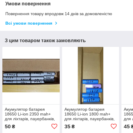
Умови повернення
Повернення товару впродовж 14 днів за домовленістю
Всі умови повернення
З цим товаром також замовляють
Акумулятор батарея
Акумулятор батарея
Акум
18650 Li-ion 2350 mah+
18650 Li-ion 1800 mah+
1865
для ліхтарів, пауербанків,
для ліхтарів, пауербанків,
для 
портативних пристроїв
портативних пристроїв
порт
50
35
45
₴
₴