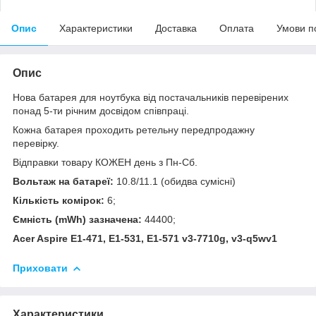
Опис
Характеристики
Доставка
Оплата
Умови п
Опис
Нова батарея для ноутбука від постачальників перевірених
понад 5-ти річним досвідом співпраці.
Кожна батарея проходить ретельну передпродажну
перевірку.
Відправки товару КОЖЕН день з Пн-Cб.
Вольтаж на батареї:
10.8/11.1 (обидва сумісні)
Кількість комірок:
6;
Ємність (mWh) зазначена:
44400;
Acer Aspire E1-471, E1-531, E1-571 v3-7710g, v3-q5wv1
Приховати
Характеристики