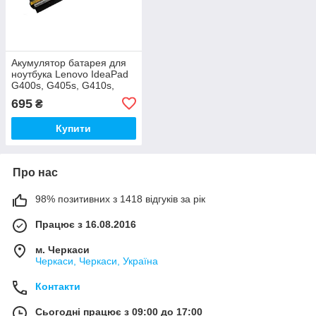
Акумулятор батарея для
ноутбука Lenovo IdeaPad
G400s, G405s, G410s,
G500s, G505s, G510s,
695
₴
S410p, S510p, Z710
Купити
Про нас
98% позитивних з 1418 відгуків за рік
Працює з 16.08.2016
м. Черкаси
Черкаси, Черкаси, Україна
Контакти
Сьогодні працює з 09:00 до 17:00