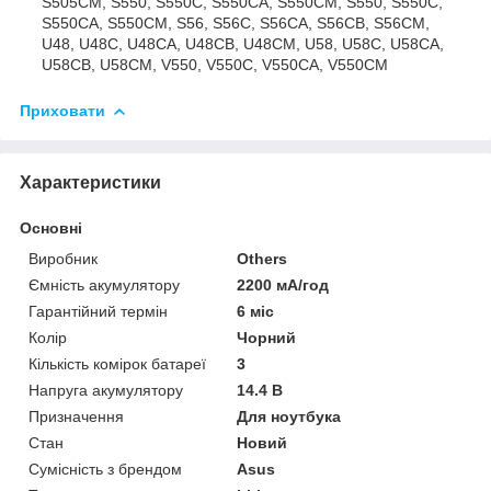
S505CM, S550, S550C, S550CA, S550CM, S550, S550C,
S550CA, S550CM, S56, S56C, S56CA, S56CB, S56CM,
U48, U48C, U48CA, U48CB, U48CM, U58, U58C, U58CA,
U58CB, U58CM, V550, V550C, V550CA, V550CM
Приховати
Характеристики
Основні
Виробник
Others
Ємність акумулятору
2200 мА/год
Гарантійний термін
6 міс
Колір
Чорний
Кількість комірок батареї
3
Напруга акумулятору
14.4 В
Призначення
Для ноутбука
Стан
Новий
Сумісність з брендом
Asus