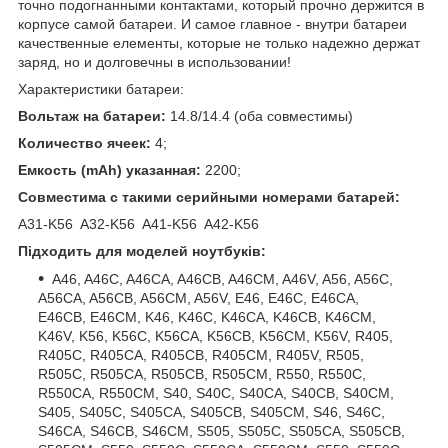
точно подогнанными контактами, который прочно держится в
корпусе самой батареи. И самое главное - внутри батареи
качественные елементы, которые не только надежно держат
заряд, но и долговечны в использовании!
Характеристики батареи:
Вольтаж на батареи:
14.8/14.4 (оба совместимы)
Количество ячеек:
4;
Емкость (mAh) указанная:
2200;
Совместима с такими серийными номерами батарей:
A31-K56 A32-K56 A41-K56 A42-K56
Підходить для моделей ноутбуків:
A46, A46C, A46CA, A46CB, A46CM, A46V, A56, A56C,
A56CA, A56CB, A56CM, A56V, E46, E46C, E46CA,
E46CB, E46CM, K46, K46C, K46CA, K46CB, K46CM,
K46V, K56, K56C, K56CA, K56CB, K56CM, K56V, R405,
R405C, R405CA, R405CB, R405CM, R405V, R505,
R505C, R505CA, R505CB, R505CM, R550, R550C,
R550CA, R550CM, S40, S40C, S40CA, S40CB, S40CM,
S405, S405C, S405CA, S405CB, S405CM, S46, S46C,
S46CA, S46CB, S46CM, S505, S505C, S505CA, S505CB,