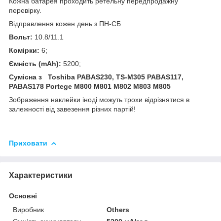
Кожна батарея проходить ретельну передпродажну
перевірку.
Відправлення кожен день з ПН-СБ
Вольт:
10.8/11.1
Комірки:
6;
Ємність (mAh):
5200;
Сумісна з Toshiba PABAS230, TS-M305 PABAS117,
PABAS178 Portege M800 M801 M802 M803 M805
Зображення
наклейки
іноді
можуть
трохи
відрізнятися
в
залежності
від
завезення
різних
партій
!
Приховати
Характеристики
Основні
Виробник
Others