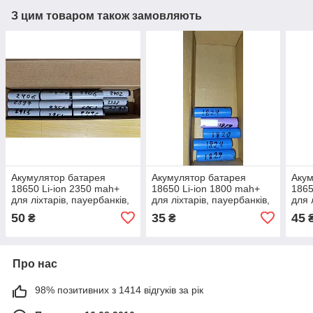
З цим товаром також замовляють
Акумулятор батарея
Акумулятор батарея
Акум
18650 Li-ion 2350 mah+
18650 Li-ion 1800 mah+
1865
для ліхтарів, пауербанків,
для ліхтарів, пауербанків,
для 
портативних пристроїв
портативних пристроїв
порт
50
35
45
₴
₴
Про нас
98% позитивних з 1414 відгуків за рік