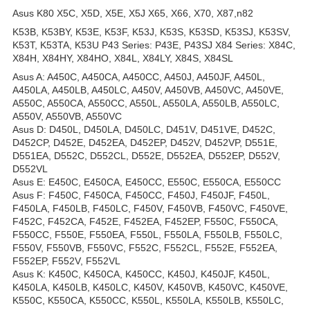
Asus K80 X5C, X5D, X5E, X5J X65, X66, X70, X87,n82
K53B, K53BY, K53E, K53F, K53J, K53S, K53SD, K53SJ, K53SV,
K53T, K53TA, K53U P43 Series: P43E, P43SJ X84 Series: X84C,
X84H, X84HY, X84HO, X84L, X84LY, X84S, X84SL
Asus A: A450C, A450CA, A450CC, A450J, A450JF, A450L,
A450LA, A450LB, A450LC, A450V, A450VB, A450VC, A450VE,
A550C, A550CA, A550CC, A550L, A550LA, A550LB, A550LC,
A550V, A550VB, A550VC
Asus D: D450L, D450LA, D450LC, D451V, D451VE, D452C,
D452CP, D452E, D452EA, D452EP, D452V, D452VP, D551E,
D551EA, D552C, D552CL, D552E, D552EA, D552EP, D552V,
D552VL
Asus E: E450C, E450CA, E450CC, E550C, E550CA, E550CC
Asus F: F450C, F450CA, F450CC, F450J, F450JF, F450L,
F450LA, F450LB, F450LC, F450V, F450VB, F450VC, F450VE,
F452C, F452CA, F452E, F452EA, F452EP, F550C, F550CA,
F550CC, F550E, F550EA, F550L, F550LA, F550LB, F550LC,
F550V, F550VB, F550VC, F552C, F552CL, F552E, F552EA,
F552EP, F552V, F552VL
Asus K: K450C, K450CA, K450CC, K450J, K450JF, K450L,
K450LA, K450LB, K450LC, K450V, K450VB, K450VC, K450VE,
K550C, K550CA, K550CC, K550L, K550LA, K550LB, K550LC,