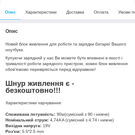
Опис
Характеристики
Доставка
Оплата
Умови п
Опис
Новий блок живлення для роботи та зарядки батареї Вашого
ноутбука.
Купуючи зарядний у нас Ви можете бути впевнені в якості і
тривалості роботи зарядного пристрою, кожен блок живлення
обов'язково перевіряється перед відправкою!
Шнур живлення є -
безкоштовно!!!
Характеристики харчування:
Споживана потужність:
90w(сумісний з 90 і нижче)
Номінальний струм:
4,74A A (сумісний з 4.74 і нижче)
Вихідна напруга:
19V
Роз'єм:
5.5*2.5 mm