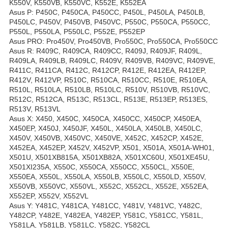
K550V, K550VB, K550VC, K552E, K552EA
Asus P: P450C, P450CA, P450CC, P450L, P450LA, P450LB,
P450LC, P450V, P450VB, P450VC, P550C, P550CA, P550CC,
P550L, P550LA, P550LC, P552E, P552EP
Asus PRO: Pro450V, Pro450VB, Pro550C, Pro550CA, Pro550CC
Asus R: R409C, R409CA, R409CC, R409J, R409JF, R409L,
R409LA, R409LB, R409LC, R409V, R409VB, R409VC, R409VE,
R411C, R411CA, R412C, R412CP, R412E, R412EA, R412EP,
R412V, R412VP, R510C, R510CA, R510CC, R510E, R510EA,
R510L, R510LA, R510LB, R510LC, R510V, R510VB, R510VC,
R512C, R512CA, R513C, R513CL, R513E, R513EP, R513ES,
R513V, R513VL
Asus X: X450, X450C, X450CA, X450CC, X450CP, X450EA,
X450EP, X450J, X450JF, X450L, X450LA, X450LB, X450LC,
X450V, X450VB, X450VC, X450VE, X452C, X452CP, X452E,
X452EA, X452EP, X452V, X452VP, X501, X501A, X501A-WH01,
X501U, X501XB815A, X501XB82A, X501XC60U, X501XE45U,
X501XI235A, X550C, X550CA, X550CC, X550CL, X550E,
X550EA, X550L, X550LA, X550LB, X550LC, X550LD, X550V,
X550VB, X550VC, X550VL, X552C, X552CL, X552E, X552EA,
X552EP, X552V, X552VL
Asus Y: Y481C, Y481CA, Y481CC, Y481V, Y481VC, Y482C,
Y482CP, Y482E, Y482EA, Y482EP, Y581C, Y581CC, Y581L,
Y581LA, Y581LB, Y581LC, Y582C, Y582CL