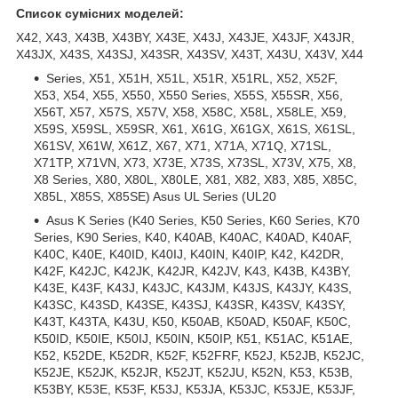
Список сумісних моделей:
X42, X43, X43B, X43BY, X43E, X43J, X43JE, X43JF, X43JR,
X43JX, X43S, X43SJ, X43SR, X43SV, X43T, X43U, X43V, X44
Series, X51, X51H, X51L, X51R, X51RL, X52, X52F,
X53, X54, X55, X550, X550 Series, X55S, X55SR, X56,
X56T, X57, X57S, X57V, X58, X58C, X58L, X58LE, X59,
X59S, X59SL, X59SR, X61, X61G, X61GX, X61S, X61SL,
X61SV, X61W, X61Z, X67, X71, X71A, X71Q, X71SL,
X71TP, X71VN, X73, X73E, X73S, X73SL, X73V, X75, X8,
X8 Series, X80, X80L, X80LE, X81, X82, X83, X85, X85C,
X85L, X85S, X85SE) Asus UL Series (UL20
Asus K Series (K40 Series, K50 Series, K60 Series, K70
Series, K90 Series, K40, K40AB, K40AC, K40AD, K40AF,
K40C, K40E, K40ID, K40IJ, K40IN, K40IP, K42, K42DR,
K42F, K42JC, K42JK, K42JR, K42JV, K43, K43B, K43BY,
K43E, K43F, K43J, K43JC, K43JM, K43JS, K43JY, K43S,
K43SC, K43SD, K43SE, K43SJ, K43SR, K43SV, K43SY,
K43T, K43TA, K43U, K50, K50AB, K50AD, K50AF, K50C,
K50ID, K50IE, K50IJ, K50IN, K50IP, К51, K51AC, K51AE,
K52, K52DE, K52DR, K52F, K52FRF, K52J, K52JB, K52JC,
K52JE, K52JK, K52JR, K52JT, K52JU, K52N, K53, K53B,
K53BY, K53E, K53F, K53J, K53JA, K53JC, K53JE, K53JF,