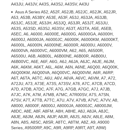
A43JU, A43JV, A43S, A43SJ, A43SV, A43U
Asus A Series A52, A52F, A52JB, A52JC, A52JK, A52JR,
A53, A53B, A53BY, A53E, A53F, A53J, A53JA, A53JB,
A53JC, A53JE, A53JH, A53JQ, A53JR, A53JT, A53JU,
A53S, A53SD, A53SJ, A53SV, A53T, A53TA, A5E, A5EB,
A5EC, A6, A6000, A6000E, A6000G, A6000GA, A6000H,
A6000J, A6000JA, A6000JC, A6000K, A6000KM, A6000KT,
A6000L, A6000N, A6000NE, A6000R, A6000U, A6000V,
A6000VA, A6000VC, A6000VM, A62, A65, A6500R,
A6500U, A6B, A6B00L, A6B00NE, A6B00R, A6B00U,
A6B00VC, A6E, A6F, A6G, A6J, A6JA, A6JC, A6JE, A6JM,
A6K, A6KM, A6KT, A6L, A6M, A6N, A6NE, A6Q00, A6Q00K,
A6Q00KM, A6Q00VA, A6Q00VC, A6Q00VM, A6R, A6RP,
A6T, A6TA, A6TC, A6U, A6V, A6VA, A6VC, A6VM, A7, A72,
A72JU, A73, A73E, A73S, A73SV, A78, A7C, A7CB, A7CD,
A7D, A7DB, A7DC, A7F, A7G, A7GB, A7GC, A7J, A7JB,
A7JC, A7K, A7M, A7MB, A7MC, A7R00SV, A7S, A7SN,
A7SV, A7T, A7TB, A7TC, A7U, A7V, A7VB, A7VC, A7VV, A8,
A8000, A8000F, A8000J, A8000JA, A8000JC, A8000JM,
A8DC, A8E, A8F, A8FM, A8H, A8HE, A8J, A8JA, A8JC,
A8JE, A8JM, A8JN, A8JP, A8JR, A8JS, A8JV, A8LE, A8M,
A8N, A8S, A8SC, A8SR, A8TC, A8TM, A8Z, A9, A9000
Series, A9500RP, A9C, A9R, A9RP, A9RT, A9T, A9W)