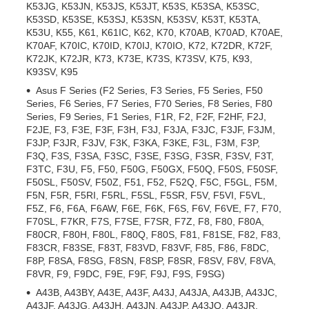
K53JG, K53JN, K53JS, K53JT, K53S, K53SA, K53SC,
K53SD, K53SE, K53SJ, K53SN, K53SV, K53T, K53TA,
K53U, K55, K61, K61IC, K62, K70, K70AB, K70AD, K70AE,
K70AF, K70IC, K70ID, K70IJ, K70IO, K72, K72DR, K72F,
K72JK, K72JR, K73, K73E, K73S, K73SV, K75, K93,
K93SV, K95
Asus F Series (F2 Series, F3 Series, F5 Series, F50
Series, F6 Series, F7 Series, F70 Series, F8 Series, F80
Series, F9 Series, F1 Series, F1R, F2, F2F, F2HF, F2J,
F2JE, F3, F3E, F3F, F3H, F3J, F3JA, F3JC, F3JF, F3JM,
F3JP, F3JR, F3JV, F3K, F3KA, F3KE, F3L, F3M, F3P,
F3Q, F3S, F3SA, F3SC, F3SE, F3SG, F3SR, F3SV, F3T,
F3TC, F3U, F5, F50, F50G, F50GX, F50Q, F50S, F50SF,
F50SL, F50SV, F50Z, F51, F52, F52Q, F5C, F5GL, F5M,
F5N, F5R, F5RI, F5RL, F5SL, F5SR, F5V, F5VI, F5VL,
F5Z, F6, F6A, F6AW, F6E, F6K, F6S, F6V, F6VE, F7, F70,
F70SL, F7KR, F7S, F7SE, F7SR, F7Z, F8, F80, F80A,
F80CR, F80H, F80L, F80Q, F80S, F81, F81SE, F82, F83,
F83CR, F83SE, F83T, F83VD, F83VF, F85, F86, F8DC,
F8P, F8SA, F8SG, F8SN, F8SP, F8SR, F8SV, F8V, F8VA,
F8VR, F9, F9DC, F9E, F9F, F9J, F9S, F9SG)
A43B, A43BY, A43E, A43F, A43J, A43JA, A43JB, A43JC,
A43JF, A43JG, A43JH, A43JN, A43JP, A43JQ, A43JR,