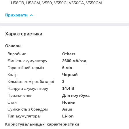
U58CB, U58CM, V550, V550C, V550CA, V550CM
Приховати
Характеристики
Основні
Виробник
Others
Ємність акумулятору
2600 мА/год
Гарантійний термін
6 міс
Колір
Чорний
Кількість комірок батареї
3
Напруга акумулятору
14.4 В
Призначення
Для ноутбука
Стан
Новий
Сумісність з брендом
Asus
Тип акумулятора
Li-Ion
Користувальницькі характеристики