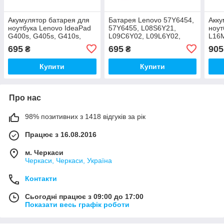
Акумулятор батарея для
Батарея Lenovo 57Y6454,
Акку
ноутбука Lenovo IdeaPad
57Y6455, L08S6Y21,
ноут
G400s, G405s, G410s,
L09C6Y02, L09L6Y02,
L16
G500s, G505s, G510s,
L09M6Y02, L09N6Y02,
L16
695
695
905
₴
₴
S410p, S510p, Z710
L09S6Y02, L10C6Y02
L16
L16
Купити
Купити
Про нас
98% позитивних з 1418 відгуків за рік
Працює з 16.08.2016
м. Черкаси
Черкаси, Черкаси, Україна
Контакти
Сьогодні працює з 09:00 до 17:00
Показати весь графік роботи