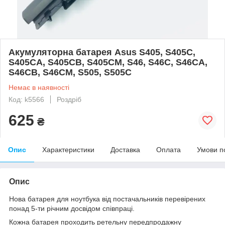
Акумуляторна батарея Asus S405, S405C,
S405CA, S405CB, S405CM, S46, S46C, S46CA,
S46CB, S46CM, S505, S505C
Немає в наявності
Код: k5566
Роздріб
625
₴
Опис
Характеристики
Доставка
Оплата
Умови п
Опис
Нова батарея для ноутбука від постачальників перевірених
понад 5-ти річним досвідом співпраці.
Кожна батарея проходить ретельну передпродажну