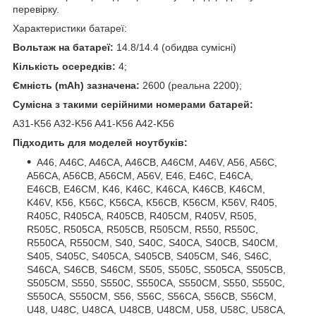
перевірку.
Характеристики батареї:
Вольтаж на батареї:
14.8/14.4 (обидва сумісні)
Кількість осередків:
4;
Ємність (mAh) зазначена:
2600 (реальна 2200);
Сумісна з такими серійними номерами батарей:
A31-K56 A32-K56 A41-K56 A42-K56
Підходить для моделей ноутбуків:
A46, A46C, A46CA, A46CB, A46CM, A46V, A56, A56C,
A56CA, A56CB, A56CM, A56V, E46, E46C, E46CA,
E46CB, E46CM, K46, K46C, K46CA, K46CB, K46CM,
K46V, K56, K56C, K56CA, K56CB, K56CM, K56V, R405,
R405C, R405CA, R405CB, R405CM, R405V, R505,
R505C, R505CA, R505CB, R505CM, R550, R550C,
R550CA, R550CM, S40, S40C, S40CA, S40CB, S40CM,
S405, S405C, S405CA, S405CB, S405CM, S46, S46C,
S46CA, S46CB, S46CM, S505, S505C, S505CA, S505CB,
S505CM, S550, S550C, S550CA, S550CM, S550, S550C,
S550CA, S550CM, S56, S56C, S56CA, S56CB, S56CM,
U48, U48C, U48CA, U48CB, U48CM, U58, U58C, U58CA,