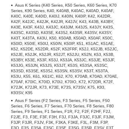
Asus K Series (K40 Series, K50 Series, K60 Series, K70
Series, K90 Series, K40, K40AB, K40AC, K40AD, K40AF,
K40C, K40E, K40ID, K40IJ, K40IN, K40IP, K42, K42DR,
K42F, K42JC, K42JK, K42JR, K42JV, K43, K43B, K43BY,
K43E, K43F, K43J, K43JC, K43JM, K43JS, K43JY, K43S,
K43SC, K43SD, K43SE, K43SJ, K43SR, K43SV, K43SY,
K43T, K43TA, K43U, K50, K50AB, K50AD, K50AF, K50C,
K50ID, K50IE, K50IJ, K50IN, K50IP, К51, K51AC, K51AE,
K52, K52DE, K52DR, K52F, K52FRF, K52J, K52JB, K52JC,
K52JE, K52JK, K52JR, K52JT, K52JU, K52N, K53, K53B,
K53BY, K53E, K53F, K53J, K53JA, K53JC, K53JE, K53JF,
K53JG, K53JN, K53JS, K53JT, K53S, K53SA, K53SC,
K53SD, K53SE, K53SJ, K53SN, K53SV, K53T, K53TA,
K53U, K55, K61, K61IC, K62, K70, K70AB, K70AD, K70AE,
K70AF, K70IC, K70ID, K70IJ, K70IO, K72, K72DR, K72F,
K72JK, K72JR, K73, K73E, K73S, K73SV, K75, K93,
K93SV, K95
Asus F Series (F2 Series, F3 Series, F5 Series, F50
Series, F6 Series, F7 Series, F70 Series, F8 Series, F80
Series, F9 Series, F1 Series, F1R, F2, F2F, F2HF, F2J,
F2JE, F3, F3E, F3F, F3H, F3J, F3JA, F3JC, F3JF, F3JM,
F3JP, F3JR, F3JV, F3K, F3KA, F3KE, F3L, F3M, F3P,
F3Q, F3S, F3SA, F3SC, F3SE, F3SG, F3SR, F3SV, F3T,