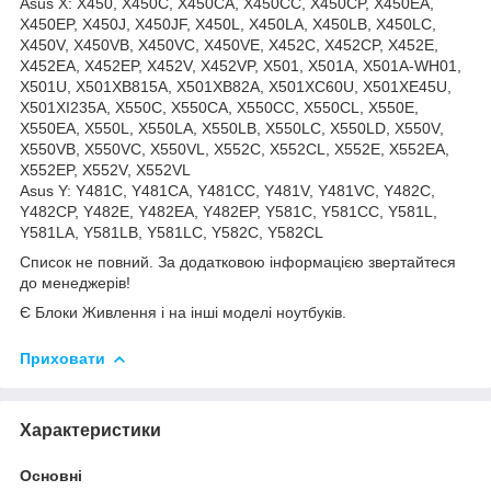
Asus X: X450, X450C, X450CA, X450CC, X450CP, X450EA,
X450EP, X450J, X450JF, X450L, X450LA, X450LB, X450LC,
X450V, X450VB, X450VC, X450VE, X452C, X452CP, X452E,
X452EA, X452EP, X452V, X452VP, X501, X501A, X501A-WH01,
X501U, X501XB815A, X501XB82A, X501XC60U, X501XE45U,
X501XI235A, X550C, X550CA, X550CC, X550CL, X550E,
X550EA, X550L, X550LA, X550LB, X550LC, X550LD, X550V,
X550VB, X550VC, X550VL, X552C, X552CL, X552E, X552EA,
X552EP, X552V, X552VL
Asus Y: Y481C, Y481CA, Y481CC, Y481V, Y481VC, Y482C,
Y482CP, Y482E, Y482EA, Y482EP, Y581C, Y581CC, Y581L,
Y581LA, Y581LB, Y581LC, Y582C, Y582CL
Список не повний. За додатковою інформацією звертайтеся
до менеджерів!
Є Блоки Живлення і на інші моделі ноутбуків.
Приховати
Характеристики
Основні