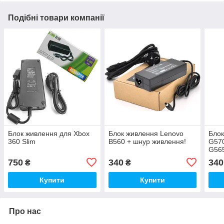
Подібні товари компанії
Блок живлення для Xbox
Блок живлення Lenovo
Блок
360 Slim
B560 + шнур живлення!
G570
G565
750
340
340
₴
₴
Купити
Купити
Про нас