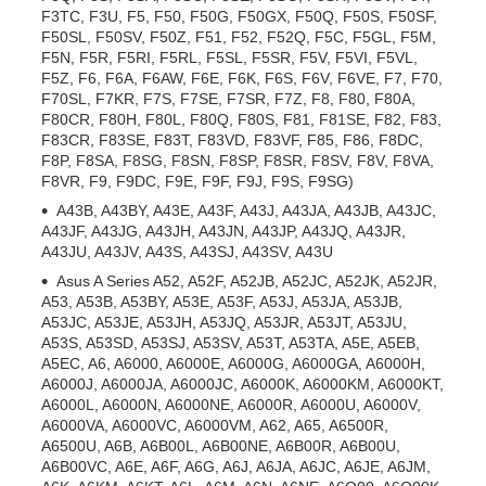
F3TC, F3U, F5, F50, F50G, F50GX, F50Q, F50S, F50SF,
F50SL, F50SV, F50Z, F51, F52, F52Q, F5C, F5GL, F5M,
F5N, F5R, F5RI, F5RL, F5SL, F5SR, F5V, F5VI, F5VL,
F5Z, F6, F6A, F6AW, F6E, F6K, F6S, F6V, F6VE, F7, F70,
F70SL, F7KR, F7S, F7SE, F7SR, F7Z, F8, F80, F80A,
F80CR, F80H, F80L, F80Q, F80S, F81, F81SE, F82, F83,
F83CR, F83SE, F83T, F83VD, F83VF, F85, F86, F8DC,
F8P, F8SA, F8SG, F8SN, F8SP, F8SR, F8SV, F8V, F8VA,
F8VR, F9, F9DC, F9E, F9F, F9J, F9S, F9SG)
A43B, A43BY, A43E, A43F, A43J, A43JA, A43JB, A43JC,
A43JF, A43JG, A43JH, A43JN, A43JP, A43JQ, A43JR,
A43JU, A43JV, A43S, A43SJ, A43SV, A43U
Asus A Series A52, A52F, A52JB, A52JC, A52JK, A52JR,
A53, A53B, A53BY, A53E, A53F, A53J, A53JA, A53JB,
A53JC, A53JE, A53JH, A53JQ, A53JR, A53JT, A53JU,
A53S, A53SD, A53SJ, A53SV, A53T, A53TA, A5E, A5EB,
A5EC, A6, A6000, A6000E, A6000G, A6000GA, A6000H,
A6000J, A6000JA, A6000JC, A6000K, A6000KM, A6000KT,
A6000L, A6000N, A6000NE, A6000R, A6000U, A6000V,
A6000VA, A6000VC, A6000VM, A62, A65, A6500R,
A6500U, A6B, A6B00L, A6B00NE, A6B00R, A6B00U,
A6B00VC, A6E, A6F, A6G, A6J, A6JA, A6JC, A6JE, A6JM,