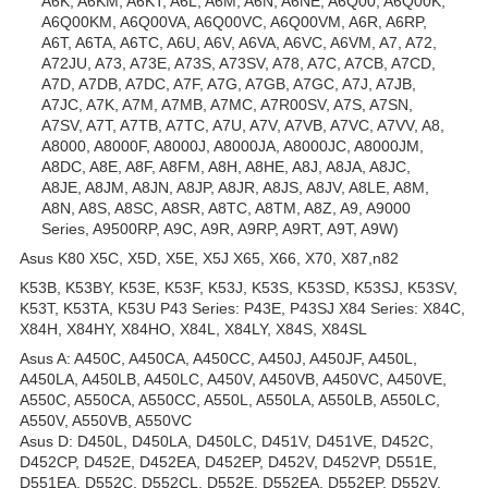
A6K, A6KM, A6KT, A6L, A6M, A6N, A6NE, A6Q00, A6Q00K,
A6Q00KM, A6Q00VA, A6Q00VC, A6Q00VM, A6R, A6RP,
A6T, A6TA, A6TC, A6U, A6V, A6VA, A6VC, A6VM, A7, A72,
A72JU, A73, A73E, A73S, A73SV, A78, A7C, A7CB, A7CD,
A7D, A7DB, A7DC, A7F, A7G, A7GB, A7GC, A7J, A7JB,
A7JC, A7K, A7M, A7MB, A7MC, A7R00SV, A7S, A7SN,
A7SV, A7T, A7TB, A7TC, A7U, A7V, A7VB, A7VC, A7VV, A8,
A8000, A8000F, A8000J, A8000JA, A8000JC, A8000JM,
A8DC, A8E, A8F, A8FM, A8H, A8HE, A8J, A8JA, A8JC,
A8JE, A8JM, A8JN, A8JP, A8JR, A8JS, A8JV, A8LE, A8M,
A8N, A8S, A8SC, A8SR, A8TC, A8TM, A8Z, A9, A9000
Series, A9500RP, A9C, A9R, A9RP, A9RT, A9T, A9W)
Asus K80 X5C, X5D, X5E, X5J X65, X66, X70, X87,n82
K53B, K53BY, K53E, K53F, K53J, K53S, K53SD, K53SJ, K53SV,
K53T, K53TA, K53U P43 Series: P43E, P43SJ X84 Series: X84C,
X84H, X84HY, X84HO, X84L, X84LY, X84S, X84SL
Asus A: A450C, A450CA, A450CC, A450J, A450JF, A450L,
A450LA, A450LB, A450LC, A450V, A450VB, A450VC, A450VE,
A550C, A550CA, A550CC, A550L, A550LA, A550LB, A550LC,
A550V, A550VB, A550VC
Asus D: D450L, D450LA, D450LC, D451V, D451VE, D452C,
D452CP, D452E, D452EA, D452EP, D452V, D452VP, D551E,
D551EA, D552C, D552CL, D552E, D552EA, D552EP, D552V,