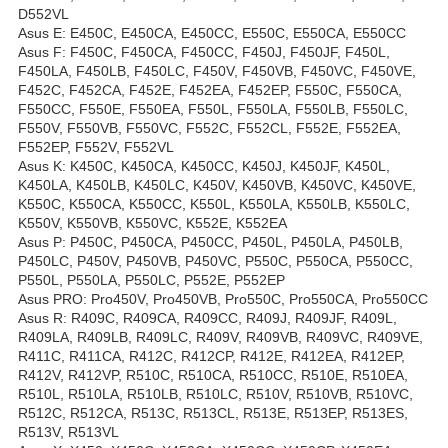
D552VL
Asus E: E450C, E450CA, E450CC, E550C, E550CA, E550CC
Asus F: F450C, F450CA, F450CC, F450J, F450JF, F450L,
F450LA, F450LB, F450LC, F450V, F450VB, F450VC, F450VE,
F452C, F452CA, F452E, F452EA, F452EP, F550C, F550CA,
F550CC, F550E, F550EA, F550L, F550LA, F550LB, F550LC,
F550V, F550VB, F550VC, F552C, F552CL, F552E, F552EA,
F552EP, F552V, F552VL
Asus K: K450C, K450CA, K450CC, K450J, K450JF, K450L,
K450LA, K450LB, K450LC, K450V, K450VB, K450VC, K450VE,
K550C, K550CA, K550CC, K550L, K550LA, K550LB, K550LC,
K550V, K550VB, K550VC, K552E, K552EA
Asus P: P450C, P450CA, P450CC, P450L, P450LA, P450LB,
P450LC, P450V, P450VB, P450VC, P550C, P550CA, P550CC,
P550L, P550LA, P550LC, P552E, P552EP
Asus PRO: Pro450V, Pro450VB, Pro550C, Pro550CA, Pro550CC
Asus R: R409C, R409CA, R409CC, R409J, R409JF, R409L,
R409LA, R409LB, R409LC, R409V, R409VB, R409VC, R409VE,
R411C, R411CA, R412C, R412CP, R412E, R412EA, R412EP,
R412V, R412VP, R510C, R510CA, R510CC, R510E, R510EA,
R510L, R510LA, R510LB, R510LC, R510V, R510VB, R510VC,
R512C, R512CA, R513C, R513CL, R513E, R513EP, R513ES,
R513V, R513VL