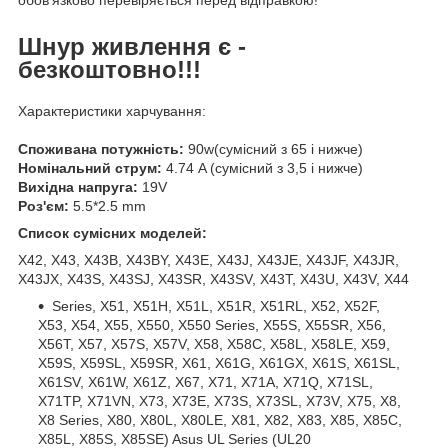
Шнур живлення є -
безкоштовно!!!
Характеристики харчування:
Споживана потужність:
90w(сумісний з 65 і нижче)
Номінальний струм:
4.74 A (сумісний з 3,5 і нижче)
Вихідна напруга:
19V
Роз'єм:
5.5*2.5 mm
Список сумісних моделей:
X42, X43, X43B, X43BY, X43E, X43J, X43JE, X43JF, X43JR,
X43JX, X43S, X43SJ, X43SR, X43SV, X43T, X43U, X43V, X44
Series, X51, X51H, X51L, X51R, X51RL, X52, X52F,
X53, X54, X55, X550, X550 Series, X55S, X55SR, X56,
X56T, X57, X57S, X57V, X58, X58C, X58L, X58LE, X59,
X59S, X59SL, X59SR, X61, X61G, X61GX, X61S, X61SL,
X61SV, X61W, X61Z, X67, X71, X71A, X71Q, X71SL,
X71TP, X71VN, X73, X73E, X73S, X73SL, X73V, X75, X8,
X8 Series, X80, X80L, X80LE, X81, X82, X83, X85, X85C,
X85L, X85S, X85SE) Asus UL Series (UL20