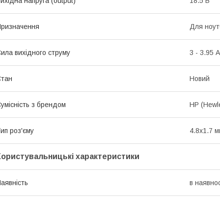
ихідна напруга (output)
18.5 В
ризначення
Для ноут
ила вихідного струму
3 - 3.95 А
Стан
Новий
умісність з брендом
HP (Hewle
ип роз'єму
4.8x1.7 
Користувальницькі характеристики
аявність
в наявнос