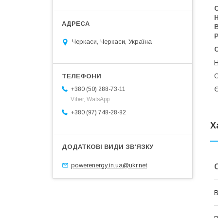
В
Р
Черкаси, Черкаси, Україна
С
Є
+380 (50) 288-73-11
Viber, WatsApp
+380 (97) 748-28-82
Х
powerenergy.in.ua@ukr.net
В