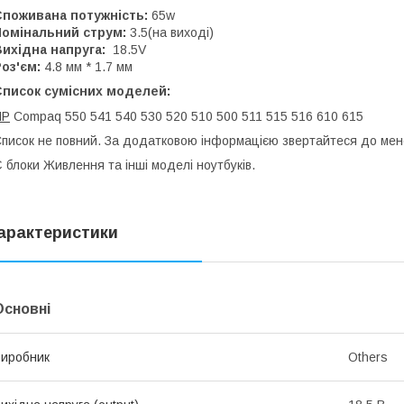
Споживана потужність:
65w
Номінальний струм:
3.5(на виході)
ихідна напруга:
18.5V
оз'єм:
4.8 мм * 1.7 мм
Список сумісних моделей:
HP
Compaq 550 541 540 530 520 510 500 511 515 516 610 615
писок не повний. За додатковою інформацією звертайтеся до мен
 блоки Живлення та інші моделі ноутбуків.
арактеристики
Основні
иробник
Others