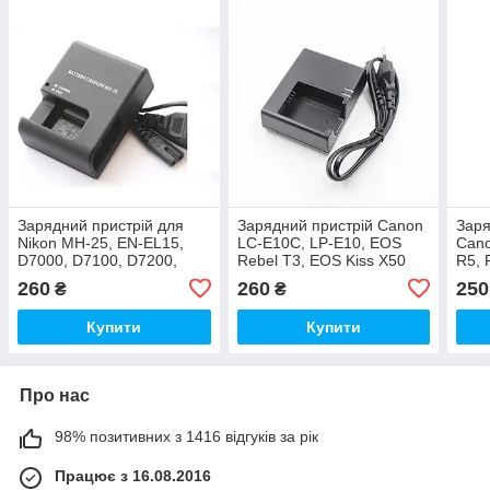
Зарядний пристрій для
Зарядний пристрій Canon
Заря
Nikon MH-25, EN-EL15,
LC-E10C, LP-E10, EOS
Can
D7000, D7100, D7200,
Rebel T3, EOS Kiss X50
R5, 
D750, D600, D610, D800,
260
260
250
₴
₴
D800E, D500, D600E
Купити
Купити
Про нас
98% позитивних з 1416 відгуків за рік
Працює з 16.08.2016