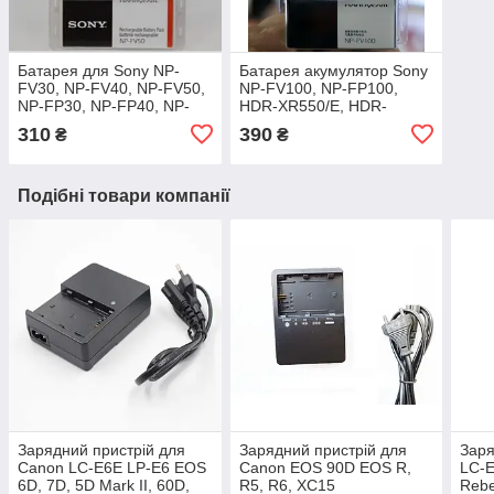
Батарея для Sony NP-
Батарея акумулятор Sony
FV30, NP-FV40, NP-FV50,
NP-FV100, NP-FP100,
NP-FP30, NP-FP40, NP-
HDR-XR550/E, HDR-
FP50, NP-FP70, NP-FP100
XR350/E, HDR-XR150/E
310
390
₴
₴
HDR-CX110, HDR-CX150
Подібні товари компанії
Зарядний пристрій для
Зарядний пристрій для
Заря
Canon LC-E6E LP-E6 EOS
Canon EOS 90D EOS R,
LC-E
6D, 7D, 5D Mark II, 60D,
R5, R6, XC15
Rebe