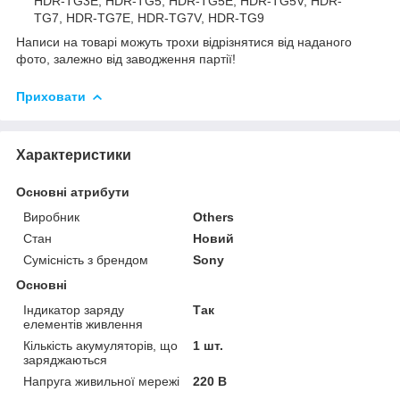
HDR-TG3E, HDR-TG5, HDR-TG5E, HDR-TG5V, HDR-
TG7, HDR-TG7E, HDR-TG7V, HDR-TG9
Написи на товарі можуть трохи відрізнятися від наданого
фото, залежно від заводження партії!
Приховати
Характеристики
Основні атрибути
Виробник
Others
Стан
Новий
Сумісність з брендом
Sony
Основні
Індикатор заряду
Так
елементів живлення
Кількість акумуляторів, що
1 шт.
заряджаються
Напруга живильної мережі
220 В