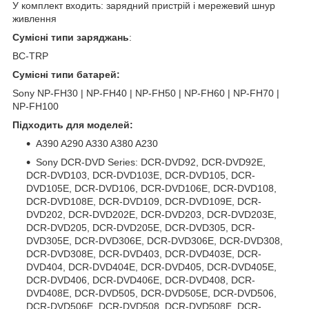
У комплект входить: зарядний пристрій і мережевий шнур
живлення
Сумісні типи заряджань
:
BC-TRP
Сумісні типи батарей:
Sony NP-FH30 | NP-FH40 | NP-FH50 | NP-FH60 | NP-FH70 |
NP-FH100
Підходить для моделей:
A390 A290 A330 A380 A230
Sony DCR-DVD Series: DCR-DVD92, DCR-DVD92E,
DCR-DVD103, DCR-DVD103E, DCR-DVD105, DCR-
DVD105E, DCR-DVD106, DCR-DVD106E, DCR-DVD108,
DCR-DVD108E, DCR-DVD109, DCR-DVD109E, DCR-
DVD202, DCR-DVD202E, DCR-DVD203, DCR-DVD203E,
DCR-DVD205, DCR-DVD205E, DCR-DVD305, DCR-
DVD305E, DCR-DVD306E, DCR-DVD306E, DCR-DVD308,
DCR-DVD308E, DCR-DVD403, DCR-DVD403E, DCR-
DVD404, DCR-DVD404E, DCR-DVD405, DCR-DVD405E,
DCR-DVD406, DCR-DVD406E, DCR-DVD408, DCR-
DVD408E, DCR-DVD505, DCR-DVD505E, DCR-DVD506,
DCR-DVD506E, DCR-DVD508, DCR-DVD508E, DCR-