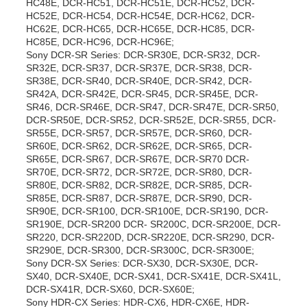
HC48E, DCR-HC51, DCR-HC51E, DCR-HC52, DCR-
HC52E, DCR-HC54, DCR-HC54E, DCR-HC62, DCR-
HC62E, DCR-HC65, DCR-HC65E, DCR-HC85, DCR-
HC85E, DCR-HC96, DCR-HC96E;
Sony DCR-SR Series: DCR-SR30E, DCR-SR32, DCR-
SR32E, DCR-SR37, DCR-SR37E, DCR-SR38, DCR-
SR38E, DCR-SR40, DCR-SR40E, DCR-SR42, DCR-
SR42A, DCR-SR42E, DCR-SR45, DCR-SR45E, DCR-
SR46, DCR-SR46E, DCR-SR47, DCR-SR47E, DCR-SR50,
DCR-SR50E, DCR-SR52, DCR-SR52E, DCR-SR55, DCR-
SR55E, DCR-SR57, DCR-SR57E, DCR-SR60, DCR-
SR60E, DCR-SR62, DCR-SR62E, DCR-SR65, DCR-
SR65E, DCR-SR67, DCR-SR67E, DCR-SR70 DCR-
SR70E, DCR-SR72, DCR-SR72E, DCR-SR80, DCR-
SR80E, DCR-SR82, DCR-SR82E, DCR-SR85, DCR-
SR85E, DCR-SR87, DCR-SR87E, DCR-SR90, DCR-
SR90E, DCR-SR100, DCR-SR100E, DCR-SR190, DCR-
SR190E, DCR-SR200 DCR- SR200C, DCR-SR200E, DCR-
SR220, DCR-SR220D, DCR-SR220E, DCR-SR290, DCR-
SR290E, DCR-SR300, DCR-SR300C, DCR-SR300E;
Sony DCR-SX Series: DCR-SX30, DCR-SX30E, DCR-
SX40, DCR-SX40E, DCR-SX41, DCR-SX41E, DCR-SX41L,
DCR-SX41R, DCR-SX60, DCR-SX60E;
Sony HDR-CX Series: HDR-CX6, HDR-CX6E, HDR-