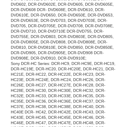
DVD602, DCR-DVD602E, DCR-DVD605, DCR-DVD605E,
DCR-DVD608 DCR- DVD608E, DCR-DVD610, DCR-
DVD610E, DCR-DVD650, DCR-DVD650E, DCR-DVD653,
DCR-DVD653E, DCR-DVD703, DCR-DVD703E, DCR-
DVD705, DCR-DVD705E, DCR-DVD708, DCR-DVD708E,
DCR-DVD710, DCR-DVD710E DCR-DVD755, DCR-
DVD755E, DCR-DVD803, DCR-DVD803E, DCR-DVD805,
DCR-DVD805E, DCR-DVD808, DCR-DVD808E, DCR-
DVD810, DCR-DVD810E, DCR-DVD850, DCR-DVD850E,
DCR-DVD905, DCR-DVD905E, DCR-DVD908 DCR-
DVD908E, DCR-DVD910, DCR-DVD910E;
Sony DCR-HC Series: DCR-HC9, DCR-HC9E, DCR-HC19,
DCR-HC19E, DCR-HC20, DCR-HC20E, DCR-HC21, DCR-
HC21E, DCR-HC22, DCR-HC22E, DCR-HC23, DCR-
HC23E, DCR-HC24E, DCR-HC24, DCR-HC26, DCR-
HC26E, DCR-HC27, DCR-HC27E, DCR-HC28, DCR-
HC28E, DCR-HC30, DCR-HC30E, DCR-HC32, DCR-
HC32E, DCR-HC33, DCR-HC33E, DCR-HC35, DCR-
HC35E, DCR-HC36, DCR-HC36E, DCR-HC37, DCR-
HC37E, DCR-HC38, DCR-HC38E, DCR-HC40, DCR-
HC40E DCR- HC42, DCR-HC42E, DCR-HC43, DCR-
HC43E, DCR-HC45, DCR-HC45E, DCR-HC46, DCR-
HC46E, DCR-HC47, DCR-HC47E, DCR-HC48, DCR-