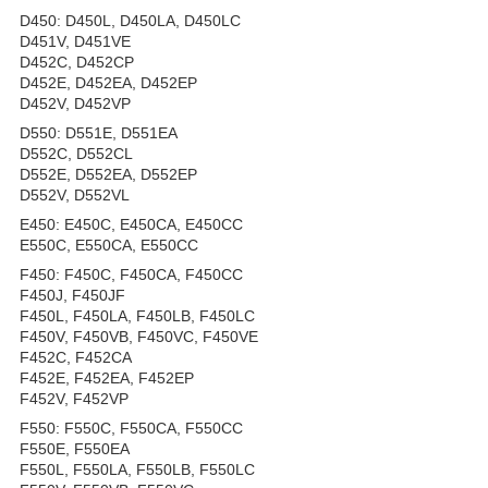
D450: D450L, D450LA, D450LC
D451V, D451VE
D452C, D452CP
D452E, D452EA, D452EP
D452V, D452VP
D550: D551E, D551EA
D552C, D552CL
D552E, D552EA, D552EP
D552V, D552VL
E450: E450C, E450CA, E450CC
E550C, E550CA, E550CC
F450: F450C, F450CA, F450CC
F450J, F450JF
F450L, F450LA, F450LB, F450LC
F450V, F450VB, F450VC, F450VE
F452C, F452CA
F452E, F452EA, F452EP
F452V, F452VP
F550: F550C, F550CA, F550CC
F550E, F550EA
F550L, F550LA, F550LB, F550LC