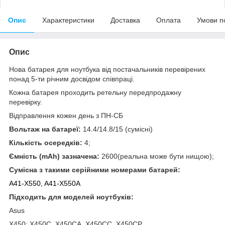
Опис
Характеристики
Доставка
Оплата
Умови п
Опис
Нова батарея для ноутбука від постачальників перевірених
понад 5-ти річним досвідом співпраці.
Кожна батарея проходить ретельну передпродажну
перевірку.
Відправлення кожен день з ПН-СБ
Вольтаж на батареї:
14.4/14.8/15 (сумісні)
Кількість осередків:
4;
Ємність (mAh) зазначена:
2600(реальна може бути нищою);
Сумісна з такими серійними номерами батарей:
A41-X550, A41-X550A
Підходить для моделей ноутбуків:
Asus
X450: X450C, X450CA, X450CC, X450CP