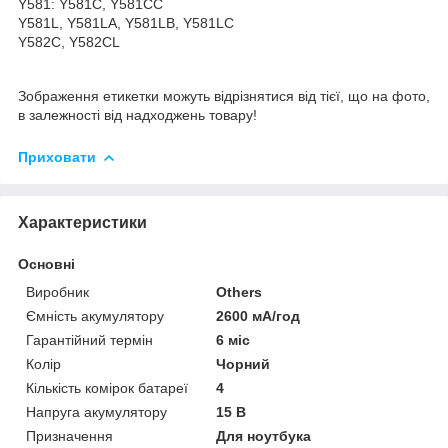
Y581: Y581C, Y581CC
Y581L, Y581LA, Y581LB, Y581LC
Y582C, Y582CL
Зображення етикетки можуть відрізнятися від тієї, що на фото,
в залежності від надходжень товару!
Приховати
Характеристики
Основні
Виробник
Others
Ємність акумулятору
2600 мА/год
Гарантійний термін
6 міс
Колір
Чорний
Кількість комірок батареї
4
Напруга акумулятору
15 В
Призначення
Для ноутбука