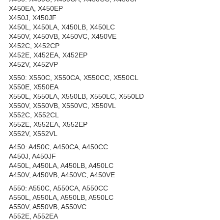
X450EA, X450EP
X450J, X450JF
X450L, X450LA, X450LB, X450LC
X450V, X450VB, X450VC, X450VE
X452C, X452CP
X452E, X452EA, X452EP
X452V, X452VP
X550: X550C, X550CA, X550CC, X550CL
X550E, X550EA
X550L, X550LA, X550LB, X550LC, X550LD
X550V, X550VB, X550VC, X550VL
X552C, X552CL
X552E, X552EA, X552EP
X552V, X552VL
A450: A450C, A450CA, A450CC
A450J, A450JF
A450L, A450LA, A450LB, A450LC
A450V, A450VB, A450VC, A450VE
A550: A550C, A550CA, A550CC
A550L, A550LA, A550LB, A550LC
A550V, A550VB, A550VC
A552E, A552EA