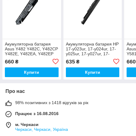
Акумуляторна батарея
Акумуляторна батарея HP
Акум
Asus Y482 Y482C, Y482CP
17-y023ur, 17-y024ur, 17-
Asus
Y482E, Y482EA, Y482EP
y025ur, 17-y027ur, 17-
Y581
y028ur, 17-y031ur 17-
LA, 
660
635
660
₴
₴
y033ur
Купити
Купити
Про нас
98% позитивних з 1418 відгуків за рік
Працює з 16.08.2016
м. Черкаси
Черкаси, Черкаси, Україна