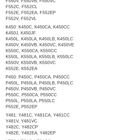
F550V, F550VB, F550VC
F552C, F552CL
F552E, F552EA, F552EP
F552V, F552VL
K450: K450C, K450CA, K450CC
K450J, K450JF
K450L, K450LA, K450LB, K450LC
K450V, K450VB, K450VC, K450VE
K550C, K550CA, K550CC
K550L, K550LA, K550LB, K550LC
K550V, K550VB, K550VC
K552E, K552EA
P450: P450C, P450CA, P450CC
P450L, P450LA, P450LB, P450LC
P450V, P450VB, P450VC
P550C, P550CA, P550CC
P550L, P550LA, P550LC
P552E, P552EP
Y481: Y481C, Y481CA, Y481CC
Y481V, Y481VC
Y482C, Y482CP
Y482E, Y482EA, Y482EP