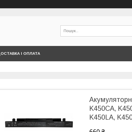
ОСТАВКА І ОПЛАТА
Акумуляторна
K450CA, K45
K450LA, K45
660 ₴