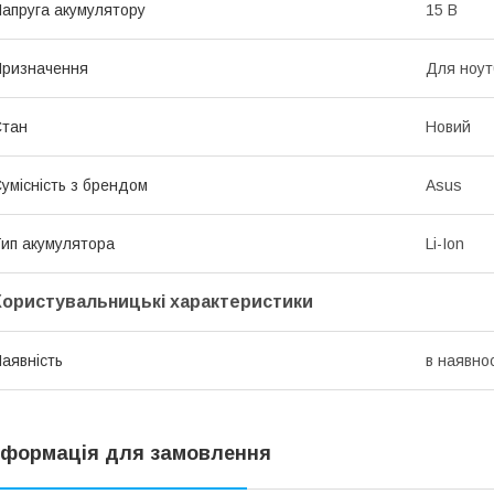
апруга акумулятору
15 В
ризначення
Для ноут
Стан
Новий
умісність з брендом
Asus
ип акумулятора
Li-Ion
Користувальницькі характеристики
аявність
в наявнос
нформація для замовлення