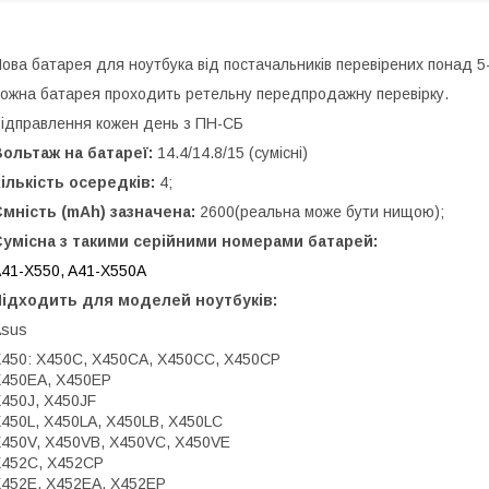
ова батарея для ноутбука від постачальників перевірених понад 5-
ожна батарея проходить ретельну передпродажну перевірку.
ідправлення кожен день з ПН-СБ
ольтаж на батареї:
14.4/14.8/15 (сумісні)
ількість осередків:
4;
мність (mAh) зазначена:
2600(реальна може бути нищою);
Сумісна з такими серійними номерами батарей:
41-X550, A41-X550A
Підходить для моделей ноутбуків:
Asus
450: X450C, X450CA, X450CC, X450CP
450EA, X450EP
450J, X450JF
450L, X450LA, X450LB, X450LC
450V, X450VB, X450VC, X450VE
452C, X452CP
452E, X452EA, X452EP