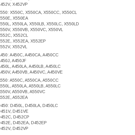
452V, X452VP
550: X550C, X550CA, X550CC, X550CL
550E, X550EA
550L, X550LA, X550LB, X550LC, X550LD
550V, X550VB, X550VC, X550VL
552C, X552CL
552E, X552EA, X552EP
552V, X552VL
450: A450C, A450CA, A450CC
450J, A450JF
450L, A450LA, A450LB, A450LC
450V, A450VB, A450VC, A450VE
550: A550C, A550CA, A550CC
550L, A550LA, A550LB, A550LC
550V, A550VB, A550VC
552E, A552EA
450: D450L, D450LA, D450LC
451V, D451VE
D452C, D452CP
452E, D452EA, D452EP
452V, D452VP