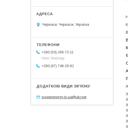
Н
К
Черкаси, Черкаси, Україна
В
В
К
+380 (50) 288-73-11
Є
Viber, WatsApp
+380 (97) 748-28-82
A
X
powerenergy.in.ua@ukr.net
X
X
X
X
X
X