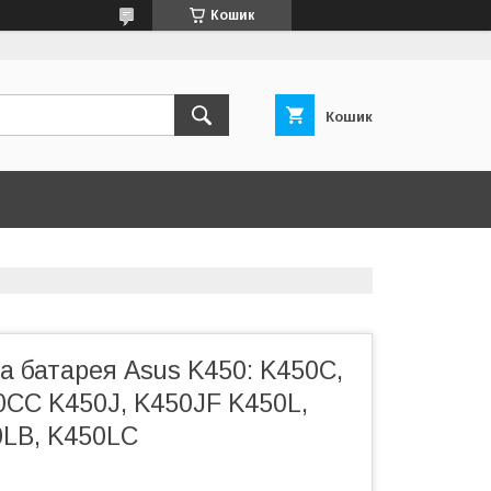
Кошик
Кошик
 батарея Asus K450: K450C,
0CC K450J, K450JF K450L,
0LB, K450LC