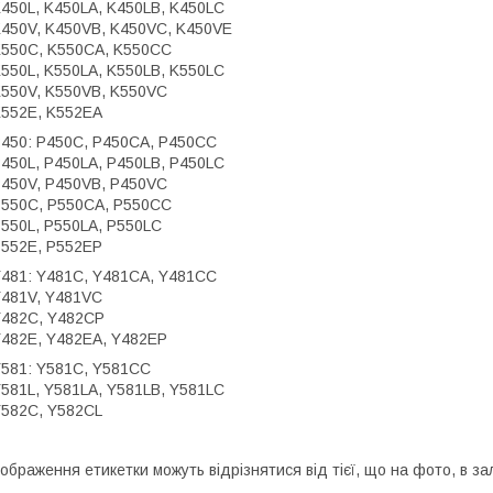
450L, K450LA, K450LB, K450LC
450V, K450VB, K450VC, K450VE
550C, K550CA, K550CC
550L, K550LA, K550LB, K550LC
550V, K550VB, K550VC
552E, K552EA
450: P450C, P450CA, P450CC
450L, P450LA, P450LB, P450LC
450V, P450VB, P450VC
550C, P550CA, P550CC
550L, P550LA, P550LC
552E, P552EP
481: Y481C, Y481CA, Y481CC
481V, Y481VC
482C, Y482CP
482E, Y482EA, Y482EP
581: Y581C, Y581CC
581L, Y581LA, Y581LB, Y581LC
582C, Y582CL
ображення етикетки можуть відрізнятися від тієї, що на фото, в з