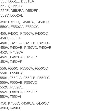
550: D551E, D551EA
552C, D552CL
552E, D552EA, D552EP
552V, D552VL
450: E450C, E450CA, E450CC
550C, E550CA, E550CC
450: F450C, F450CA, F450CC
450J, F450JF
450L, F450LA, F450LB, F450LC
450V, F450VB, F450VC, F450VE
452C, F452CA
452E, F452EA, F452EP
452V, F452VP
550: F550C, F550CA, F550CC
550E, F550EA
550L, F550LA, F550LB, F550LC
550V, F550VB, F550VC
552C, F552CL
552E, F552EA, F552EP
552V, F552VL
450: K450C, K450CA, K450CC
450J, K450JF