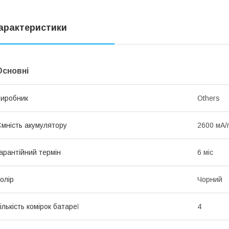
арактеристики
Основні
иробник
Others
мність акумулятору
2600 мА/
арантійний термін
6 міс
олір
Чорний
ількість комірок батареї
4