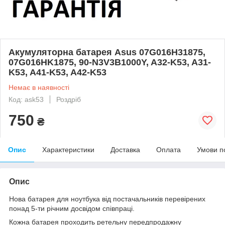
Акумуляторна батарея Asus 07G016H31875,
07G016HK1875, 90-N3V3B1000Y, A32-K53, A31-
K53, A41-K53, A42-K53
Немає в наявності
Код: ask53
Роздріб
750
₴
Опис
Характеристики
Доставка
Оплата
Умови п
Опис
Нова батарея для ноутбука від постачальників перевірених
понад 5-ти річним досвідом співпраці.
Кожна батарея проходить ретельну передпродажну