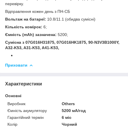
перевірку.
Відправлення кожен день з ПН-СБ
Вольтаж на батареї:
10.8/11.1 (обидва сумісні)
Кількість комірок:
6;
Ємність (mAh) зазначена:
5200;
Сумісна з 07G016H31875, 07G016HK1875, 90-N3V3B1000Y,
A32-K53, A31-K53, A41-K53,
Приховати
Характеристики
Основні
Виробник
Others
Ємність акумулятору
5200 мА/год
Гарантійний термін
6 міс
Колір
Чорний