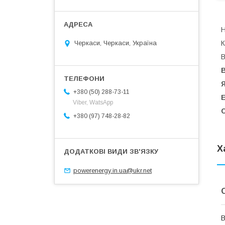
Н
К
Черкаси, Черкаси, Україна
В
+380 (50) 288-73-11
Е
Viber, WatsApp
С
+380 (97) 748-28-82
Х
powerenergy.in.ua@ukr.net
В