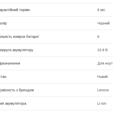
арантійний термін
6 міс
олір
Чорний
ількість комірок батареї
6
апруга акумулятору
10.8 В
ризначення
Для ноут
Стан
Новий
умісність з брендом
Lenovo
ип акумулятора
Li-Ion