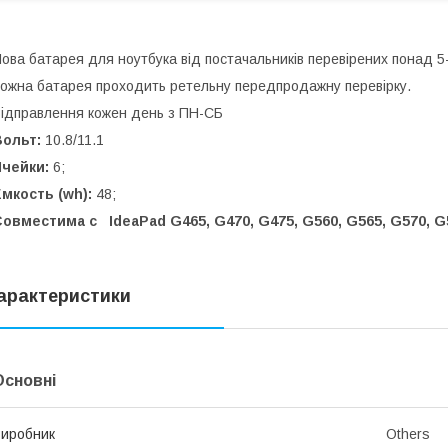
ова батарея для ноутбука від постачальників перевірених понад 5-
ожна батарея проходить ретельну передпродажну перевірку.
ідправлення кожен день з ПН-СБ
Вольт:
10.8/11.1
Ячейки:
6;
мкость (wh):
48;
овместима с IdeaPad G465, G470, G475, G560, G565, G570, G57
арактеристики
Основні
иробник
Others