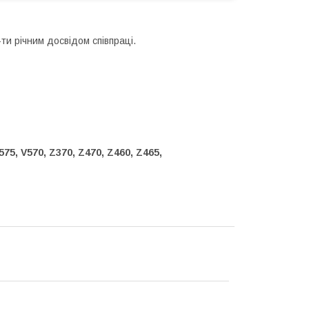
ти річним досвідом співпраці.
5, V570, Z370, Z470, Z460, Z465,