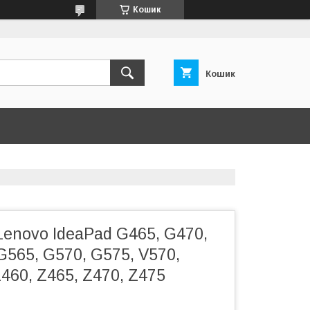
Кошик
Кошик
enovo IdeaPad G465, G470,
G565, G570, G575, V570,
Z460, Z465, Z470, Z475