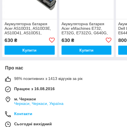
Акумуляторна батарея
Акумуляторна батарея
Акум
Acer AS10D31, AS10D3E,
Acer eMachines E732,
Dell
AS10D41, AS10D51,
E732G, E732ZG, G640G,
E644
AS10D61, AS10D71,
G730G, G730ZG
E654
630
630
800
₴
₴
AS10D73, AS10D75
Купити
Купити
Про нас
98% позитивних з 1413 відгуків за рік
Працює з 16.08.2016
м. Черкаси
Черкаси, Черкаси, Україна
Контакти
Сьогодні вихідний