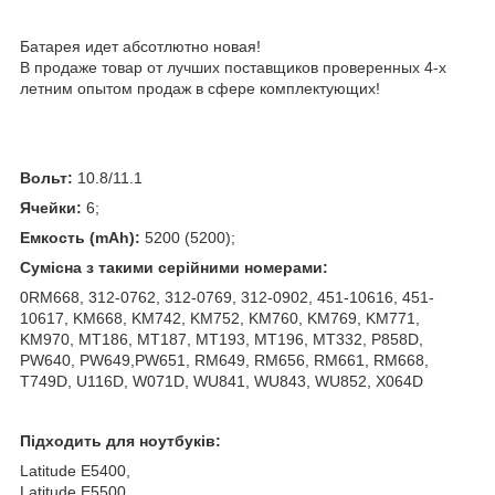
Батарея идет абсотлютно новая!
В продаже товар от лучших поставщиков проверенных 4-х
летним опытом продаж в сфере комплектующих!
Вольт:
10.8/11.1
Ячейки:
6;
Емкость (mAh):
5200 (5200);
Сумісна з такими серійними номерами:
0RM668, 312-0762, 312-0769, 312-0902, 451-10616, 451-
10617, KM668, KM742, KM752, KM760, KM769, KM771,
KM970, MT186, MT187, MT193, MT196, MT332, P858D,
PW640, PW649,PW651, RM649, RM656, RM661, RM668,
T749D, U116D, W071D, WU841, WU843, WU852, X064D
Підходить для ноутбуків:
Latitude E5400,
Latitude E5500