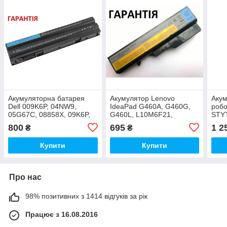
Акумуляторна батарея
Акумулятор Lenovo
Акум
Dell 009K6P, 04NW9,
IdeaPad G460A, G460G,
робо
05G67C, 08858X, 09K6P,
G460L, L10M6F21,
STY
0F33MF, 0NHXVW,
L10P6F21, L10P6Y22,
SKV4
800
695
1 2
₴
₴
0PRRRF, 0T54F3
LO9L6Y02, LO9S6Y02
Vac
Купити
Купити
Про нас
98% позитивних з 1414 відгуків за рік
Працює з 16.08.2016