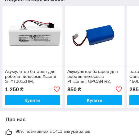
Акумулятор батарея для
Акумулятор батарея для
Бата
роботів-пилососів Xiaomi
роботів-пилососів
Cano
STYTJ01ZHM,
Phicomm, UPCAN R2,
450D
SKV4093GL, Mi Robot
XROBOT M-788A, Bist
T1i, 
1 250
850
285
₴
₴
Vacuum Mop, X10
Home Clean 7, iSweep,
Karcher RC3, myVacBot
Купити
Купити
SN500
Про нас
98% позитивних з 1411 відгуків за рік