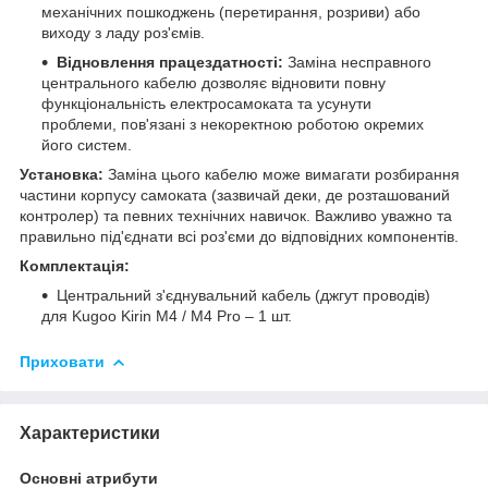
механічних пошкоджень (перетирання, розриви) або
виходу з ладу роз'ємів.
Відновлення працездатності:
Заміна несправного
центрального кабелю дозволяє відновити повну
функціональність електросамоката та усунути
проблеми, пов'язані з некоректною роботою окремих
його систем.
Установка:
Заміна цього кабелю може вимагати розбирання
частини корпусу самоката (зазвичай деки, де розташований
контролер) та певних технічних навичок. Важливо уважно та
правильно під'єднати всі роз'єми до відповідних компонентів.
Комплектація:
Центральний з'єднувальний кабель (джгут проводів)
для Kugoo Kirin M4 / M4 Pro – 1 шт.
Приховати
Характеристики
Основні атрибути