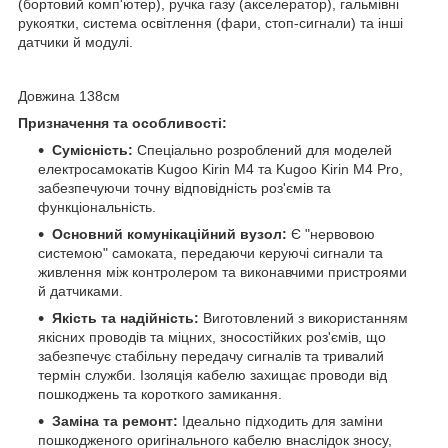
(бортовий комп'ютер), ручка газу (акселератор), гальмівні
рукоятки, система освітлення (фари, стоп-сигнали) та інші
датчики й модулі.
Довжина 138см
Призначення та особливості:
Сумісність:
Спеціально розроблений для моделей
електросамокатів Kugoo Kirin M4 та Kugoo Kirin M4 Pro,
забезпечуючи точну відповідність роз'ємів та
функціональність.
Основний комунікаційний вузол:
Є "нервовою
системою" самоката, передаючи керуючі сигнали та
живлення між контролером та виконавчими пристроями
й датчиками.
Якість та надійність:
Виготовлений з використанням
якісних проводів та міцних, зносостійких роз'ємів, що
забезпечує стабільну передачу сигналів та тривалий
термін служби. Ізоляція кабелю захищає проводи від
пошкоджень та короткого замикання.
Заміна та ремонт:
Ідеально підходить для заміни
пошкодженого оригінального кабелю внаслідок зносу,