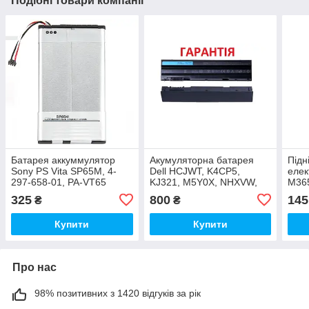
Подібні товари компанії
Батарея аккуммулятор
Акумуляторна батарея
Підн
Sony PS Vita SP65M, 4-
Dell HCJWT, K4CP5,
елек
297-658-01, PA-VT65
KJ321, M5Y0X, NHXVW,
M365 
P14F, P14F001, P15F,
Pro2
325
800
145
₴
₴
P15F001, P15F002
Купити
Купити
Про нас
98% позитивних з 1420 відгуків за рік