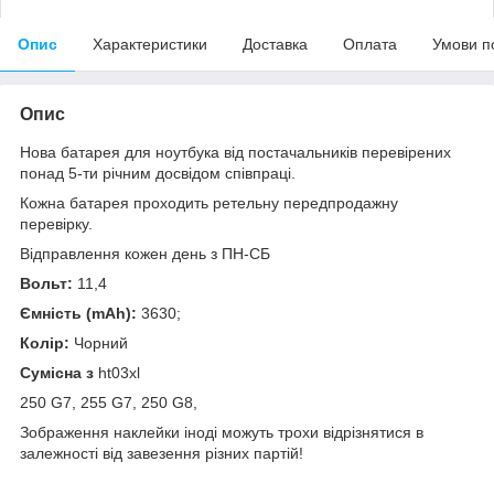
Опис
Характеристики
Доставка
Оплата
Умови п
Опис
Нова батарея для ноутбука від постачальників перевірених
понад 5-ти річним досвідом співпраці.
Кожна батарея проходить ретельну передпродажну
перевірку.
Відправлення кожен день з ПН-СБ
Вольт:
11,4
Ємність (mAh):
3630;
Колір:
Чорний
Сумісна з
ht03xl
250 G7, 255 G7, 250 G8,
Зображення наклейки
іноді
можуть
трохи
відрізнятися
в
залежності
від
завезення
різних
партій
!