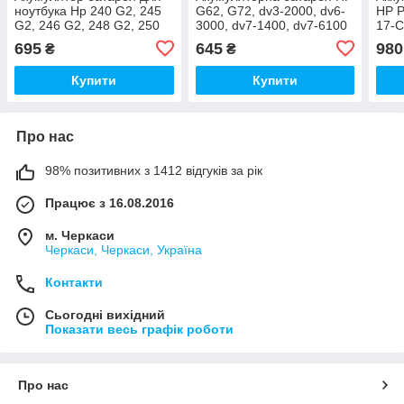
ноутбука Hp 240 G2, 245
G62, G72, dv3-2000, dv6-
HP P
G2, 246 G2, 248 G2, 250
3000, dv7-1400, dv7-6100
17-C
G2, 255 G2
695
645
980
₴
₴
Купити
Купити
Про нас
98% позитивних з 1412 відгуків за рік
Працює з 16.08.2016
м. Черкаси
Черкаси, Черкаси, Україна
Контакти
Сьогодні вихідний
Показати весь графік роботи
Про нас