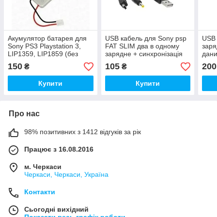
Акумулятор батарея для
USB кабель для Sony psp
USB 
Sony PS3 Playstation 3,
FAT SLIM два в одному
заря
LIP1359, LIP1859 (без
зарядне + синхронізація
дан
кабеля)
1000, 2000, 3000
ONE
150
105
200
₴
₴
Купити
Купити
Про нас
98% позитивних з 1412 відгуків за рік
Працює з 16.08.2016
м. Черкаси
Черкаси, Черкаси, Україна
Контакти
Сьогодні вихідний