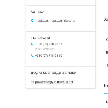
Х
Черкаси, Черкаси, Україна
+380 (50) 288-73-11
Viber, WatsApp
В
+380 (97) 748-28-82
Т
powerenergy.in.ua@ukr.net
І
Ц