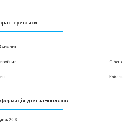
арактеристики
Основні
иробник
Others
ип
Кабель
нформація для замовлення
іна:
20 ₴