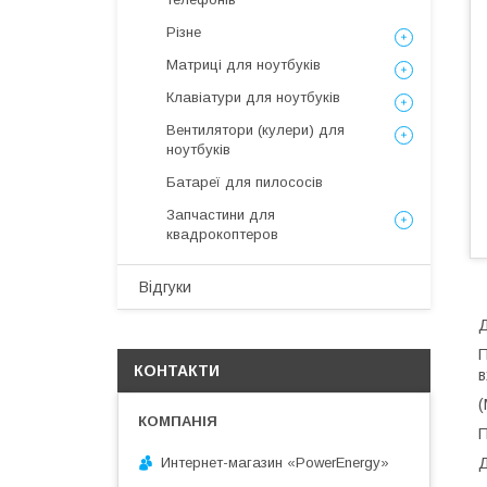
Різне
Матриці для ноутбуків
Клавіатури для ноутбуків
Вентилятори (кулери) для
ноутбуків
Батареї для пилососів
Запчастини для
квадрокоптеров
Відгуки
Д
П
КОНТАКТИ
в
(
П
Интернет-магазин «PowerEnergy»
Д