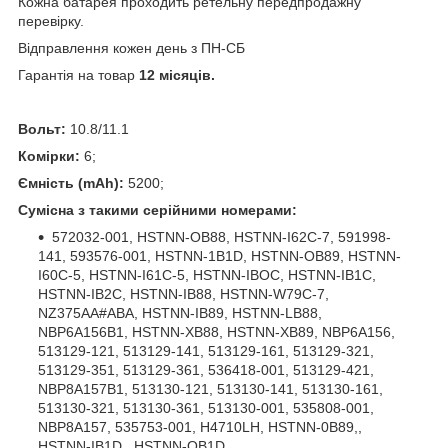
Кожна батарея проходить ретельну передпродажну
перевірку.
Відправлення кожен день з ПН-СБ
Гарантія на товар
12 місяців.
Вольт:
10.8/11.1
Комірки:
6;
Ємність (mAh):
5200;
Сумісна з такими серійними номерами:
572032-001, HSTNN-OB88, HSTNN-I62C-7, 591998-
141, 593576-001, HSTNN-1B1D, HSTNN-OB89, HSTNN-
I60C-5, HSTNN-I61C-5, HSTNN-IBOC, HSTNN-IB1C,
HSTNN-IB2C, HSTNN-IB88, HSTNN-W79C-7,
NZ375AA#ABA, HSTNN-IB89, HSTNN-LB88,
NBP6A156B1, HSTNN-XB88, HSTNN-XB89, NBP6A156,
513129-121, 513129-141, 513129-161, 513129-321,
513129-351, 513129-361, 536418-001, 513129-421,
NBP8A157B1, 513130-121, 513130-141, 513130-161,
513130-321, 513130-361, 513130-001, 535808-001,
NBP8A157, 535753-001, H4710LH, HSTNN-0B89,,
HSTNN-IB1D,, HSTNN-OB1D