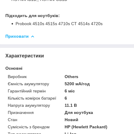
Підходить для ноутбуків:
Probook 4510s 4515s 4710s CT 4514s 4720s
Приховати
Характеристики
Основні
Виробник
Others
Ємність акумулятору
5200 мА/год
Гарантійний термін
6 міс
Кількість комірок батареї
6
Напруга акумулятору
11.1 В
Призначення
Для ноутбука
Стан
Новий
Сумісність з брендом
HP (Hewlett Packard)
Тип акумулятора
Li-Ion