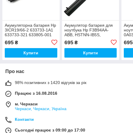
Акумуляторна батарея Hp
Акумулятор батарея для
Акум
3ICR19/66-2 633733-1A1
ноутбука Hp F3B94AA-
ноут
633733-321 633805-001
ABB, HSTNN-IB5S,
0A03
650938-001 HSTNN-DB2R
HSTNN-LB5S, HSTNN-
HST
695
695
695
₴
₴
LB5Y, HSTNN-PB5Y,
PB5S
HSTNN-XB5S
F114
Купити
Купити
Про нас
98% позитивних з 1420 відгуків за рік
Працює з 16.08.2016
м. Черкаси
Черкаси, Черкаси, Україна
Контакти
Сьогодні працює з 09:00 до 17:00