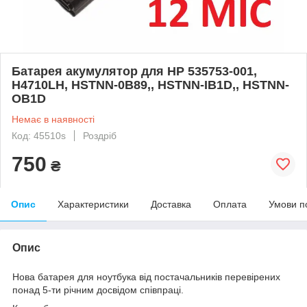
Батарея акумулятор для HP 535753-001,
H4710LH, HSTNN-0B89,, HSTNN-IB1D,, HSTNN-
OB1D
Немає в наявності
Код: 45510s
Роздріб
750
₴
Опис
Характеристики
Доставка
Оплата
Умови п
Опис
Нова батарея для ноутбука від постачальників перевірених
понад 5-ти річним досвідом співпраці.