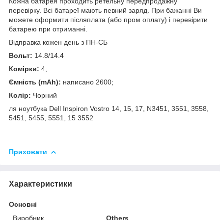
Кожна батарея проходить ретельну передпродажну
перевірку. Всі батареї мають певний заряд. При бажанні Ви
можете оформити післяплата (або пром оплату) і перевірити
батарею при отриманні.
Відправка кожен день з ПН-СБ
Вольт:
14.8/14.4
Комірки:
4;
Ємність (mAh):
написано 2600;
Колір:
Чорний
ля ноутбука Dell Inspiron Vostro 14, 15, 17, N3451, 3551, 3558,
5451, 5455, 5551, 15 3552
Приховати
Характеристики
Основні
Виробник
Others