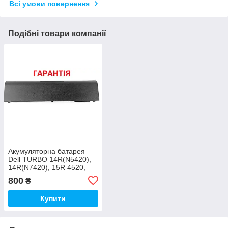
Всі умови повернення
Подібні товари компанії
Акумуляторна батарея
Dell TURBO 14R(N5420),
14R(N7420), 15R 4520,
15R 5520, 15R 5525, 15R
800
₴
7520
Купити