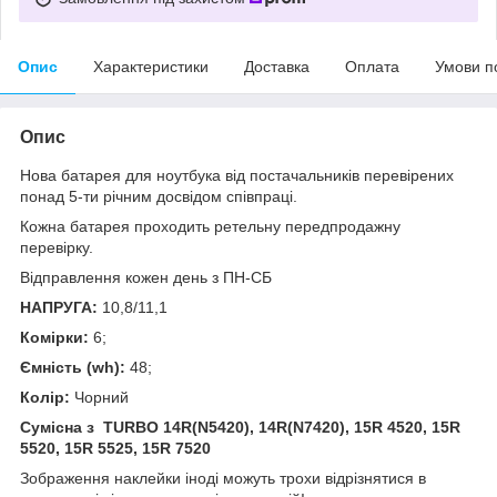
Опис
Характеристики
Доставка
Оплата
Умови п
Опис
Нова батарея для ноутбука від постачальників перевірених
понад 5-ти річним досвідом співпраці.
Кожна батарея проходить ретельну передпродажну
перевірку.
Відправлення кожен день з ПН-СБ
НАПРУГА:
10,8/11,1
Комірки:
6;
Ємність (wh):
48;
Колір:
Чорний
Сумісна з TURBO 14R(N5420), 14R(N7420), 15R 4520, 15R
5520, 15R 5525, 15R 7520
Зображення наклейки
іноді
можуть
трохи
відрізнятися
в