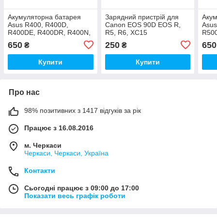
Акумуляторна батарея
Зарядний пристрій для
Акум
Asus R400, R400D,
Canon EOS 90D EOS R,
Asus
R400DE, R400DR, R400N,
R5, R6, XC15
R50
R400V, R400VD, R400VG,
R50
650
250
650
₴
₴
R400VM
R50
Купити
Купити
Про нас
98% позитивних з 1417 відгуків за рік
Працює з 16.08.2016
м. Черкаси
Черкаси, Черкаси, Україна
Контакти
Сьогодні працює з 09:00 до 17:00
Показати весь графік роботи