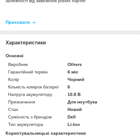
залежності
від
завезення
різних
партій
!
Приховати
Характеристики
Основні
Виробник
Others
Гарантійний термін
6 міс
Колір
Чорний
Кількість комірок батареї
6
Напруга акумулятору
10.8 В
Призначення
Для ноутбука
Стан
Новий
Сумісність з брендом
Dell
Тип акумулятора
Li-Ion
Користувальницькі характеристики