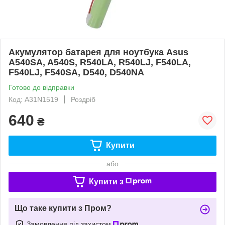
Акумулятор батарея для ноутбука Asus
A540SA, A540S, R540LA, R540LJ, F540LA,
F540LJ, F540SA, D540, D540NA
Готово до відправки
Код: A31N1519
Роздріб
640
₴
Купити
або
Купити з
Що таке купити з Пром?
Замовлення під захистом