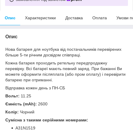
Опис
Характеристики
Доставка
Оплата
Умови п
Опис
Нова батарея для ноутбука від постачальників перевірених
більше 5-ти річним досвідом співпраці.
Кожна батарея проходить ретельну передпродажну
перевірку. Всі батареї мають певний заряд. При бажанні Ви
можете оформити післяплата (або пром оплату) і перевірити
батарею при отриманні.
Відправка кожен день з ПН-СБ
Вольт:
11.25
Ємність (mAh):
2600
Колір:
Чорний
Сумісна з такими серійними номерами:
A31N1519