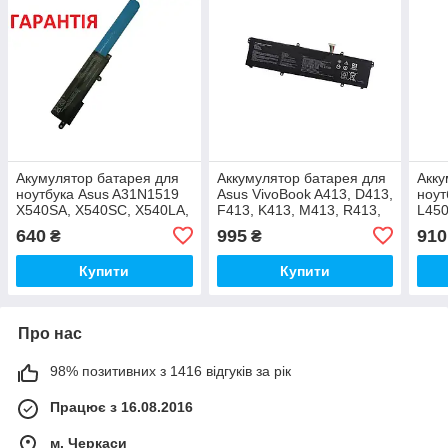
Акумулятор батарея для
Аккумулятор батарея для
Акку
ноутбука Asus A31N1519
Asus VivoBook A413, D413,
ноут
X540SA, X540SC, X540LA,
F413, K413, M413, R413,
L450
X540LJ, X540YA, R540S,
S413, X413, X421
S540
640
995
910
₴
₴
A540LA, A540LJ
T450
Купити
Купити
Про нас
98% позитивних з 1416 відгуків за рік
Працює з 16.08.2016
м. Черкаси