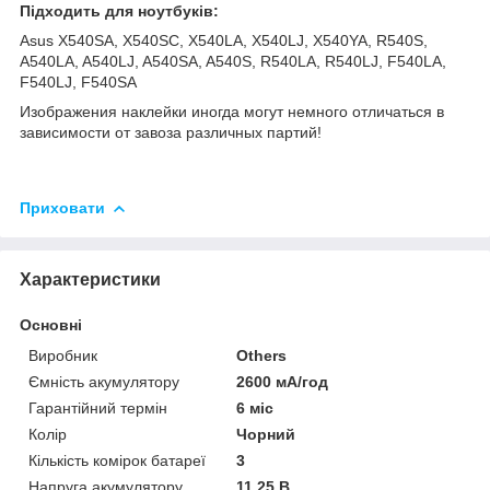
Підходить для ноутбуків:
Asus X540SA, X540SC, X540LA, X540LJ, X540YA, R540S,
A540LA, A540LJ, A540SA, A540S, R540LA, R540LJ, F540LA,
F540LJ, F540SA
Изображения наклейки
иногда
могут
немного
отличаться
в
зависимости
от
завоза
различных
партий
!
Приховати
Характеристики
Основні
Виробник
Others
Ємність акумулятору
2600 мА/год
Гарантійний термін
6 міс
Колір
Чорний
Кількість комірок батареї
3
Напруга акумулятору
11.25 В