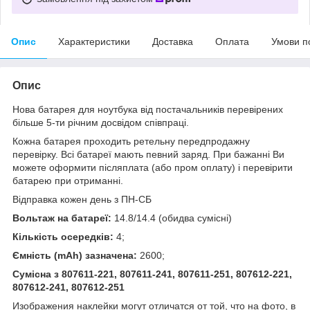
Опис
Характеристики
Доставка
Оплата
Умови п
Опис
Нова батарея для ноутбука від постачальників перевірених
більше 5-ти річним досвідом співпраці.
Кожна батарея проходить ретельну передпродажну
перевірку. Всі батареї мають певний заряд. При бажанні Ви
можете оформити післяплата (або пром оплату) і перевірити
батарею при отриманні.
Відправка кожен день з ПН-СБ
Вольтаж на батареї:
14.8/14.4 (обидва сумісні)
Кількість осередків:
4;
Ємність (mAh) зазначена:
2600;
Сумісна з 807611-221, 807611-241, 807611-251, 807612-221,
807612-241, 807612-251
Изображения наклейки могут отличатся от той, что на фото, в