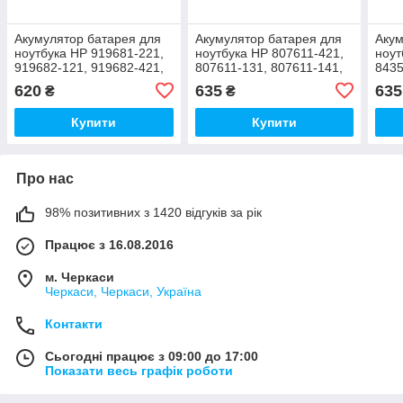
Акумулятор батарея для
Акумулятор батарея для
Акум
ноутбука HP 919681-221,
ноутбука HP 807611-421,
ноут
919682-121, 919682-421,
807611-131, 807611-141,
8435
919682-831, 919700-850,
807611-421, 807611-831,
8441
620
635
635
₴
₴
919701-850
807612-131
HST
Купити
Купити
Про нас
98% позитивних з 1420 відгуків за рік
Працює з 16.08.2016
м. Черкаси
Черкаси, Черкаси, Україна
Контакти
Сьогодні працює з 09:00 до 17:00
Показати весь графік роботи