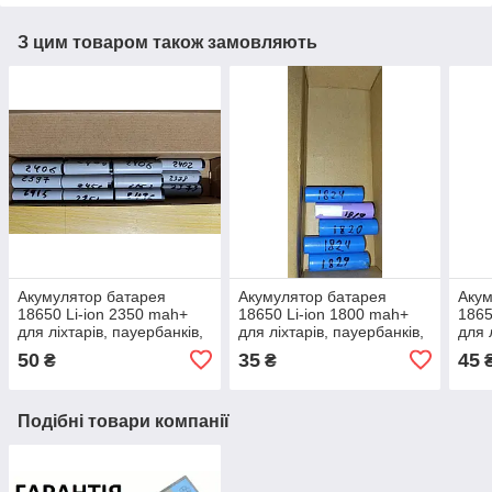
З цим товаром також замовляють
Акумулятор батарея
Акумулятор батарея
Акум
18650 Li-ion 2350 mah+
18650 Li-ion 1800 mah+
1865
для ліхтарів, пауербанків,
для ліхтарів, пауербанків,
для 
портативних пристроїв
портативних пристроїв
порт
50
35
45
₴
₴
Подібні товари компанії