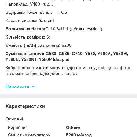
Наприклад: V480 і т. д. ...
Відправка кожен день з ПН-СБ
Характеристики батареї:
Вольтаж на батареї:
10.8/11.1 (обидва сумісні)
Кількість комірок:
6;
Ємність (mAh) зазначена:
5200;
Сумісна з Lenovo G580, G585, G710, Y580, Y580A, Y580M,
Y580N, Y580NT, Y580P Ideapad
Зображення етикетки можуть відрізнятися від тієї, що на фото,
в залежності від надходжень товару!
Приховати
Характеристики
Основні
Виробник
Others
Ємність акумулятору
5200 мА/год