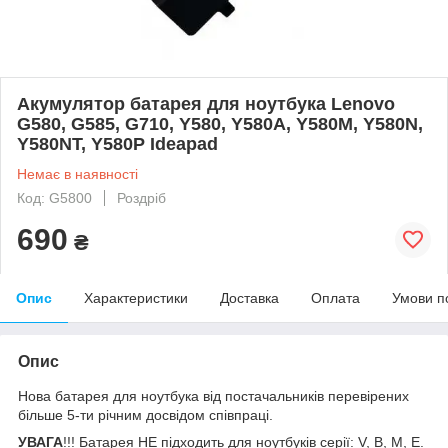
Акумулятор батарея для ноутбука Lenovo
G580, G585, G710, Y580, Y580A, Y580M, Y580N,
Y580NT, Y580P Ideapad
Немає в наявності
Код: G5800
Роздріб
690
₴
Опис
Характеристики
Доставка
Оплата
Умови п
Опис
Нова батарея для ноутбука від постачальників перевірених
більше 5-ти річним досвідом співпраці.
УВАГА
!!! Батарея НЕ підходить для ноутбуків серії: V, B, M, E.