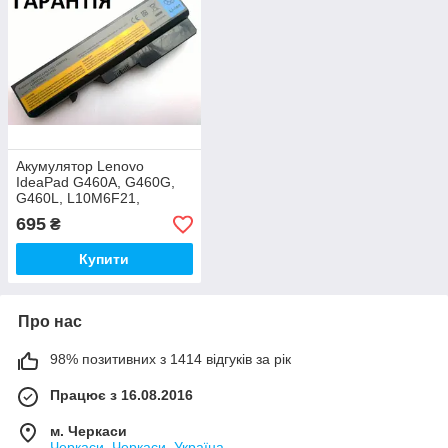
Акумулятор Lenovo
IdeaPad G460A, G460G,
G460L, L10M6F21,
L10P6F21, L10P6Y22,
695
₴
LO9L6Y02, LO9S6Y02
Купити
Про нас
98% позитивних з 1414 відгуків за рік
Працює з 16.08.2016
м. Черкаси
Черкаси, Черкаси, Україна