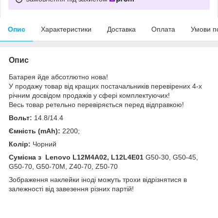
Опис
Характеристики
Доставка
Оплата
Умови п
Опис
Батарея йде абсотлютно нова!
У продажу товар від кращих постачальників перевірених 4-х
річним досвідом продажів у сфері комплектуючих!
Весь товар ретельно перевіряється перед відправкою!
Вольт:
14.8/14.4
Ємність (mAh):
2200;
Колір:
Чорний
Сумісна з Lenovo L12M4A02, L12L4E01
G50-30, G50-45,
G50-70, G50-70M, Z40-70, Z50-70
Зображення наклейки
іноді
можуть
трохи
відрізнятися
в
залежності
від
завезення
різних
партій
!