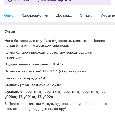
Опис
Характеристики
Доставка
Оплата
Умови п
Опис
Нова батарея для ноутбука від постачальників перевірених
понад 5-ти річним досвідом співпраці.
Кожна батарея проходить ретельну передпродажну
перевірку.
Відправлення кожен день з ПН-СБ
Вольтаж на батареї:
14.8/14.4 (обидва сумісні)
Кількість осередків:
4;
Ємність (mAh) зазначена:
2600;
Сумісна з 17-y016ur, 17-y017ur, 17-y018ur, 17-y019ur, 17-
y020ur, 17-y021ur, 17-y022u
Зображення етикетки можуть відрізнятися від тієї, що на фото,
в залежності від надходжень товару!