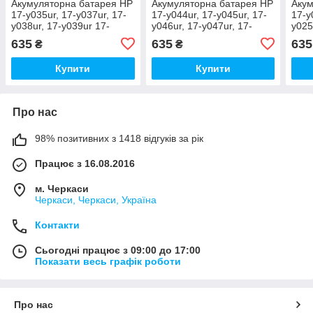
Акумуляторна батарея HP
Акумуляторна батарея HP
Акум
17-y035ur, 17-y037ur, 17-
17-y044ur, 17-y045ur, 17-
17-y
y038ur, 17-y039ur 17-
y046ur, 17-y047ur, 17-
y025
y040ur, 17-y042ur, 17-
y048ur, 17-y050ur 17-
y028
635
635
635
₴
₴
y043ur
y052ur
y033
Купити
Купити
Про нас
98% позитивних з 1418 відгуків за рік
Працює з 16.08.2016
м. Черкаси
Черкаси, Черкаси, Україна
Контакти
Сьогодні працює з 09:00 до 17:00
Показати весь графік роботи
Про нас