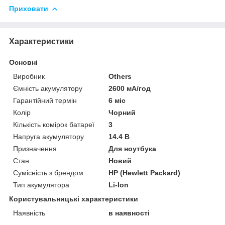
Приховати
Характеристики
Основні
Виробник
Others
Ємність акумулятору
2600 мА/год
Гарантійний термін
6 міс
Колір
Чорний
Кількість комірок батареї
3
Напруга акумулятору
14.4 В
Призначення
Для ноутбука
Стан
Новий
Сумісність з брендом
HP (Hewlett Packard)
Тип акумулятора
Li-Ion
Користувальницькі характеристики
Наявність
в наявності