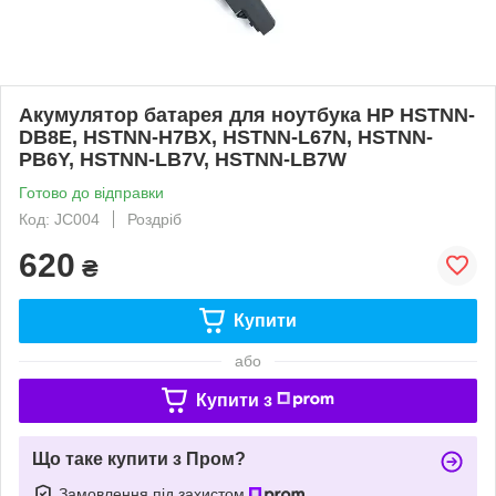
Акумулятор батарея для ноутбука HP HSTNN-
DB8E, HSTNN-H7BX, HSTNN-L67N, HSTNN-
PB6Y, HSTNN-LB7V, HSTNN-LB7W
Готово до відправки
Код: JC004
Роздріб
620
₴
Купити
або
Купити з
Що таке купити з Пром?
Замовлення під захистом