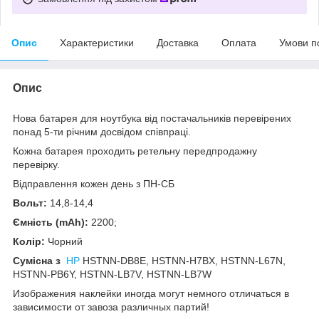
Опис
Характеристики
Доставка
Оплата
Умови п
Опис
Нова батарея для ноутбука від постачальників перевірених
понад 5-ти річним досвідом співпраці.
Кожна батарея проходить ретельну передпродажну
перевірку.
Відправлення кожен день з ПН-СБ
Вольт:
14,8-14,4
Ємність (mAh):
2200;
Колір:
Чорний
Сумісна з
HP
HSTNN-DB8E, HSTNN-H7BX, HSTNN-L67N,
HSTNN-PB6Y, HSTNN-LB7V, HSTNN-LB7W
Изображения наклейки
иногда
могут
немного
отличаться
в
зависимости
от
завоза
различных
партий
!