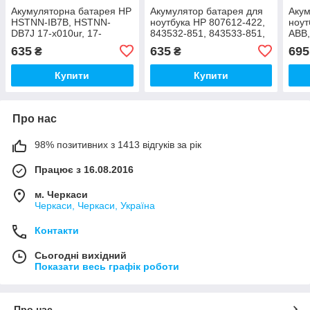
Акумуляторна батарея HP
Акумулятор батарея для
Акум
HSTNN-IB7B, HSTNN-
ноутбука HP 807612-422,
ноут
DB7J 17-x010ur, 17-
843532-851, 843533-851,
ABB,
y059ur, 17-y015ur, 17-
844197-850, HSTNN-DB7I,
HST
635
635
695
₴
₴
y018ur
HSTNN-IB7A
LB5Y
HST
Купити
Купити
Про нас
98% позитивних з 1413 відгуків за рік
Працює з 16.08.2016
м. Черкаси
Черкаси, Черкаси, Україна
Контакти
Сьогодні вихідний
Показати весь графік роботи
Про нас