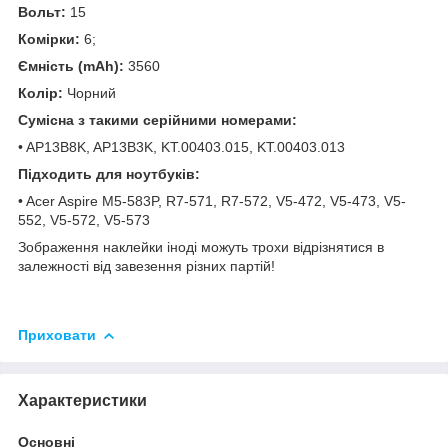
Вольт:
15
Комірки:
6;
Ємність (mAh):
3560
Колір:
Чорний
Сумісна з такими серійними номерами:
• AP13B8K, AP13B3K, KT.00403.015, KT.00403.013
Підходить для ноутбуків:
• Acer Aspire M5-583P, R7-571, R7-572, V5-472, V5-473, V5-
552, V5-572, V5-573
Зображення наклейки
іноді
можуть
трохи
відрізнятися
в
залежності
від
завезення
різних
партій
!
Приховати
Характеристики
Основні