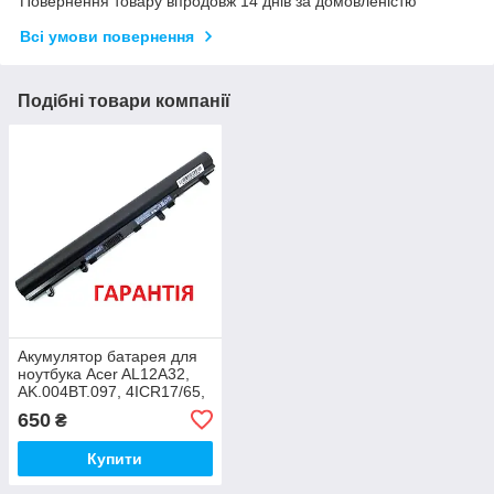
Повернення товару впродовж 14 днів за домовленістю
Всі умови повернення
Подібні товари компанії
Акумулятор батарея для
ноутбука Acer AL12A32,
AK.004BT.097, 4ICR17/65,
B053R015-0002,
650
₴
KT.00403.012,
Купити