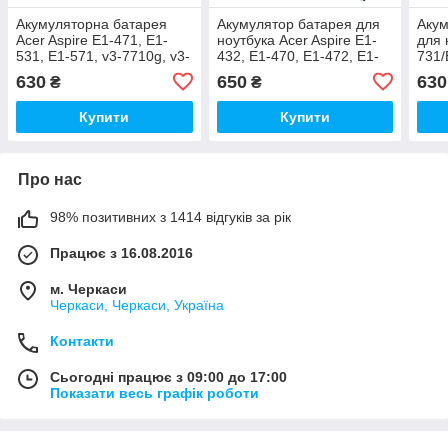
Акумуляторна батарея
Акумулятор батарея для
Акум
Acer Aspire E1-471, E1-
ноутбука Acer Aspire E1-
для 
531, E1-571, v3-7710g, v3-
432, E1-470, E1-472, E1-
731/
q5wv1
510, E1-522, E1-530, E1-
772/
630
650
630
₴
₴
532, E1-570
Купити
Купити
Про нас
98% позитивних з 1414 відгуків за рік
Працює з 16.08.2016
м. Черкаси
Черкаси, Черкаси, Україна
Контакти
Сьогодні працює з 09:00 до 17:00
Показати весь графік роботи