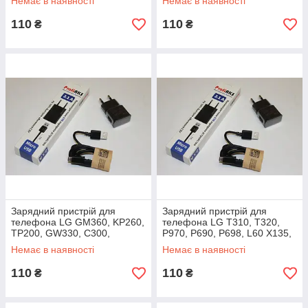
Немає в наявності
Немає в наявності
D505, P714, L7, L7X
GU280
110
110
₴
₴
Зарядний пристрій для
Зарядний пристрій для
телефона LG GM360, KP260,
телефона LG T310, T320,
TP200, GW330, C300,
P970, P690, P698, L60 X135,
GU200, A133м, LX290,
L3, L5, E400, E615, E730,
Немає в наявності
Немає в наявності
LX370, MT375
C660
110
110
₴
₴