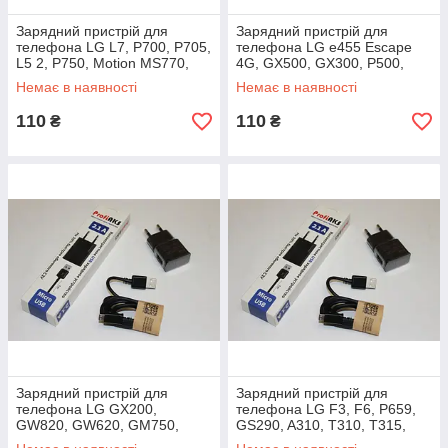
Зарядний пристрій для
Зарядний пристрій для
телефона LG L7, P700, P705,
телефона LG e455 Escape
L5 2, P750, Motion MS770,
4G, GX500, GX300, P500,
P870 Venice US730, E460,
GT540, P520, GM750,
Немає в наявності
Немає в наявності
AS730
GW880, GW825
110
110
₴
₴
Зарядний пристрій для
Зарядний пристрій для
телефона LG GX200,
телефона LG F3, F6, P659,
GW820, GW620, GM750,
GS290, A310, T310, T315,
P710, P715, P713, P716,
T320, T300, GW370, GW300,