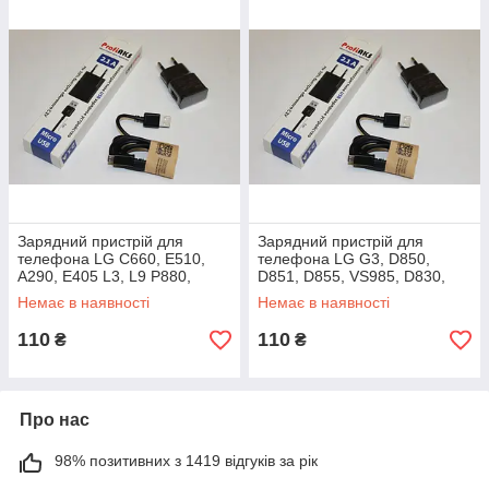
Зарядний пристрій для
Зарядний пристрій для
телефона LG C660, E510,
телефона LG G3, D850,
A290, E405 L3, L9 P880,
D851, D855, VS985, D830,
P760, P765, P768, G3, D850,
D853, D858, F400, F400L,
Немає в наявності
Немає в наявності
D851, D855
F400S
110
110
₴
₴
Про нас
98% позитивних з 1419 відгуків за рік